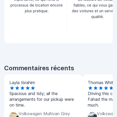
processus de location encore
fiables, ce qui vous garan
plus pratique.
des voitures et un servic
qualité.
Commentaires récents
Layla Ibrahim
Thomas White
Spacious and tidy; all the
Driving this ca
arrangements for our pickup were
Fahad the man
on time.
much.
Volkswagen Multivan Grey
Volkswage