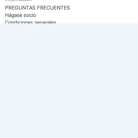
PREGUNTAS FRECUENTES
Hágase socio
Condiciones generales
Política de privacidad
Dubai - Al Khabeesi
ALBAHAR building
Office 101-33
+971-56-505-8555
¿Tiene una pregunta?
¡Escríbanos!