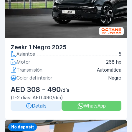
Zeekr 1 Negro 2025
Asientos
5
Motor
268 hp
Transmisión
Automática
Color del interior
Negro
AED 308 - 490
/día
(1-2 días: AED 490/día)
Details
WhatsApp
Priority
No deposit