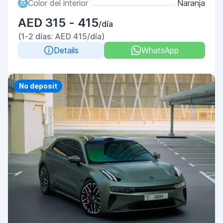
Color del interior
Naranja
AED 315 - 415
/día
(1-2 días: AED 415/día)
Details
WhatsApp
Priority
No deposit