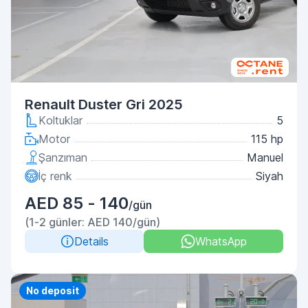
Renault Duster Gri 2025
Koltuklar
5
Motor
115 hp
Şanzıman
Manuel
İç renk
Siyah
AED 85 - 140
/gün
(1-2 günler: AED 140/gün)
Details
WhatsApp
Priority
No deposit