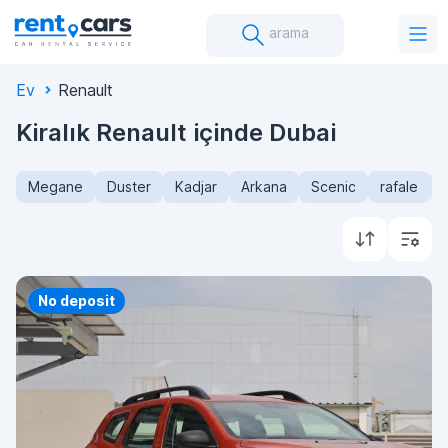
arama
Ev
Renault
Kiralık Renault içinde Dubai
Megane
Duster
Kadjar
Arkana
Scenic
rafale
Priority
No deposit