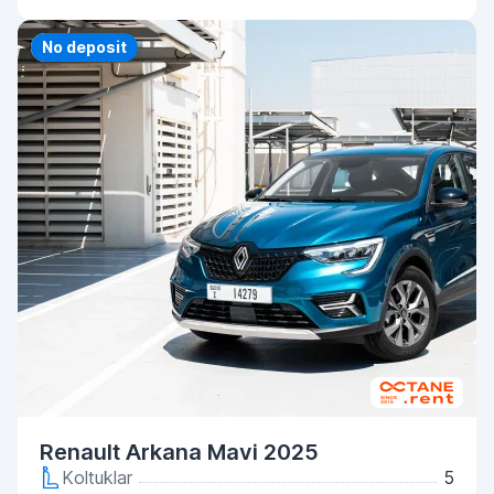
Priority
No deposit
Renault Arkana Mavi 2025
Koltuklar
5