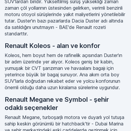
SUV'lardan biridir. Yükseltilmiş sürüş yüksekliği zaman
zaman çöl yollarının üstesinden gelirken, verimli benzinli
motoru otoyol sürüşlerinde yakıt maliyetlerini yönetilebilir
tutar. Duster'ın bazı pazarlarda Dacia Duster adı altında
da satıldığını unutmayın - BAE'de Renault rozeti
standarttır.
Renault Koleos - alan ve konfor
Koleos, hem boyut hem de rafinelik açısından Duster'ın
bir adım üzerinde yer alıyor. Koleos geniş bir kabin,
yumuşak bir CVT şanzıman ve havaalanı bagajı için
yeterince büyük bir bagaj sunuyor. Ana akım orta boy
SUV'larla doğrudan rekabet eder ve yolcu konforunun
önemli olduğu daha uzun kiralama sürelerine uygundur.
Renault Megane ve Symbol - şehir
odaklı seçenekler
Renault Megane, turboşarjlı motora ve duyarlı yol tutuşa
sahip keskin görünümlü bir hatchback'tir - Dubai Marina
ve şehir merkezindeki eski caddelerde gezinmek için