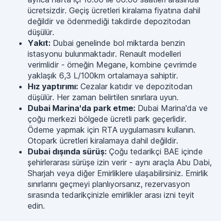
ücretsizdir. Geçiş ücretleri kiralama fiyatına dahil
değildir ve ödenmediği takdirde depozitodan
düşülür.
Yakıt:
Dubai genelinde bol miktarda benzin
istasyonu bulunmaktadır. Renault modelleri
verimlidir - örneğin Megane, kombine çevrimde
yaklaşık 6,3 L/100km ortalamaya sahiptir.
Hız yaptırımı:
Cezalar katıdır ve depozitodan
düşülür. Her zaman belirtilen sınırlara uyun.
Dubai Marina'da park etme:
Dubai Marina'da ve
çoğu merkezi bölgede ücretli park geçerlidir.
Ödeme yapmak için RTA uygulamasını kullanın.
Otopark ücretleri kiralamaya dahil değildir.
Dubai dışında sürüş:
Çoğu tedarikçi BAE içinde
şehirlerarası sürüşe izin verir - aynı araçla Abu Dabi,
Sharjah veya diğer Emirliklere ulaşabilirsiniz. Emirlik
sınırlarını geçmeyi planlıyorsanız, rezervasyon
sırasında tedarikçinizle emirlikler arası izni teyit
edin.