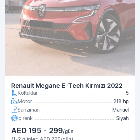
Renault Megane E-Tech Kırmızı 2022
Koltuklar
5
Motor
218 hp
Şanzıman
Manuel
İç renk
Siyah
AED 195 - 299
/gün
(1-2 günler: AED 299/gün)