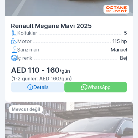
Renault Megane Mavi 2025
Koltuklar
5
Motor
115 hp
Şanzıman
Manuel
İç renk
Bej
AED 110 - 160
/gün
(1-2 günler: AED 160/gün)
Details
WhatsApp
Mevcut değil