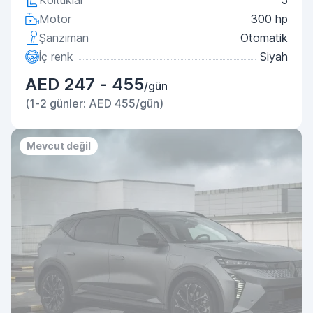
Koltuklar
5
Motor
300 hp
Şanzıman
Otomatik
İç renk
Siyah
AED 247 - 455
/gün
(1-2 günler: AED 455/gün)
Mevcut değil