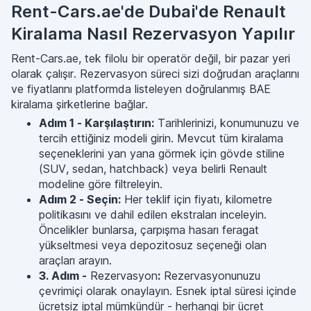
Rent-Cars.ae'de Dubai'de Renault
Kiralama Nasıl Rezervasyon Yapılır
Rent-Cars.ae, tek filolu bir operatör değil, bir pazar yeri
olarak çalışır. Rezervasyon süreci sizi doğrudan araçlarını
ve fiyatlarını platformda listeleyen doğrulanmış BAE
kiralama şirketlerine bağlar.
Adım 1 - Karşılaştırın:
Tarihlerinizi, konumunuzu ve
tercih ettiğiniz modeli girin. Mevcut tüm kiralama
seçeneklerini yan yana görmek için gövde stiline
(SUV, sedan, hatchback) veya belirli Renault
modeline göre filtreleyin.
Adım 2 - Seçin:
Her teklif için fiyatı, kilometre
politikasını ve dahil edilen ekstraları inceleyin.
Öncelikler bunlarsa, çarpışma hasarı feragat
yükseltmesi veya depozitosuz seçeneği olan
araçları arayın.
3. Adım -
Rezervasyon
:
Rezervasyonunuzu
çevrimiçi olarak onaylayın. Esnek iptal süresi içinde
ücretsiz iptal mümkündür - herhangi bir ücret