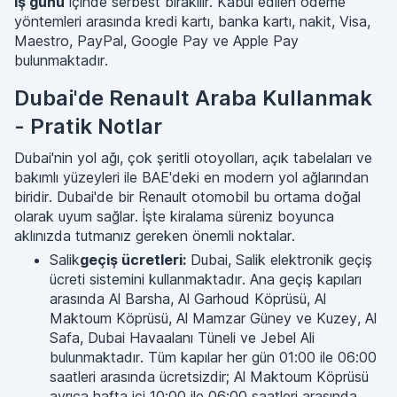
iş günü
içinde serbest bırakılır. Kabul edilen ödeme
yöntemleri arasında kredi kartı, banka kartı, nakit, Visa,
Maestro, PayPal, Google Pay ve Apple Pay
bulunmaktadır.
Dubai'de Renault Araba Kullanmak
- Pratik Notlar
Dubai'nin yol ağı, çok şeritli otoyolları, açık tabelaları ve
bakımlı yüzeyleri ile BAE'deki en modern yol ağlarından
biridir. Dubai'de bir Renault otomobil bu ortama doğal
olarak uyum sağlar. İşte kiralama süreniz boyunca
aklınızda tutmanız gereken önemli noktalar.
Salik
geçiş ücretleri:
Dubai, Salik elektronik geçiş
ücreti sistemini kullanmaktadır. Ana geçiş kapıları
arasında Al Barsha, Al Garhoud Köprüsü, Al
Maktoum Köprüsü, Al Mamzar Güney ve Kuzey, Al
Safa, Dubai Havaalanı Tüneli ve Jebel Ali
bulunmaktadır. Tüm kapılar her gün 01:00 ile 06:00
saatleri arasında ücretsizdir; Al Maktoum Köprüsü
ayrıca hafta içi 10:00 ile 06:00 saatleri arasında