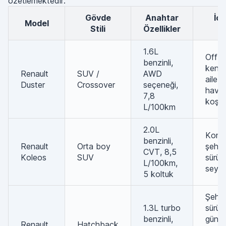
özetlemektedir.
Gövde
Anahtar
İçin En
Model
Stili
Özellikler
İy
1.6L
Off-r
benzinli,
kenar
Renault
SUV /
AWD
aile g
Duster
Crossover
seçeneği,
havaa
7,8
koşul
L/100km
2.0L
Konfo
benzinli,
Renault
Orta boy
şehirl
CVT, 8,5
Koleos
SUV
sürüş,
L/100km,
seyah
5 koltuk
Şehir 
1.3L turbo
sürüş,
benzinli,
günlü
Renault
Hatchback