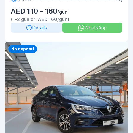
AED 110 - 160
/gün
(1-2 günler: AED 160/gün)
Details
WhatsApp
Priority
No deposit