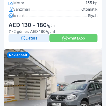
Motor
155 hp
Şanzıman
Otomatik
İç renk
Siyah
AED 130 - 180
/gün
(1-2 günler: AED 180/gün)
Details
WhatsApp
Priority
No deposit