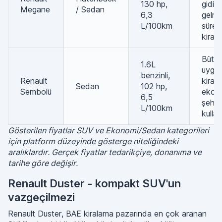
130 hp,
gidip
Megane
/ Sedan
6,3
gelme
L/100km
süreli
kiral
Bütç
1.6L
uygu
benzinli,
Renault
kiral
Sedan
102 hp,
Sembolü
ekon
6,5
şehir
L/100km
kullan
Gösterilen fiyatlar SUV ve Ekonomi/Sedan kategorileri
için platform düzeyinde gösterge niteliğindeki
aralıklardır. Gerçek fiyatlar tedarikçiye, donanıma ve
tarihe göre değişir.
Renault Duster - kompakt SUV'un
vazgeçilmezi
Renault Duster, BAE kiralama pazarında en çok aranan