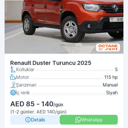
Renault Duster Turuncu 2025
Koltuklar
5
Motor
115 hp
Şanzıman
Manuel
İç renk
Siyah
AED 85 - 140
/gün
(1-2 günler: AED 140/gün)
Details
WhatsApp