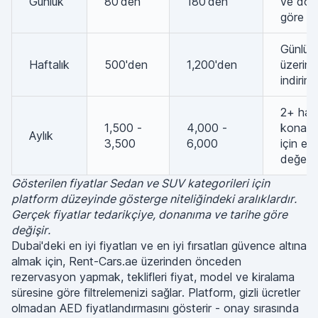
Günlük
80'den
180'den
ve don
göre de
Günlük
Haftalık
500'den
1,200'den
üzerin
indirim
2+ haft
1,500 -
4,000 -
konakl
Aylık
3,500
6,000
için en 
değer
Gösterilen fiyatlar Sedan ve SUV kategorileri için
platform düzeyinde gösterge niteliğindeki aralıklardır.
Gerçek fiyatlar tedarikçiye, donanıma ve tarihe göre
değişir.
Dubai'deki en iyi fiyatları ve en iyi fırsatları güvence altına
almak için, Rent-Cars.ae üzerinden önceden
rezervasyon yapmak, teklifleri fiyat, model ve kiralama
süresine göre filtrelemenizi sağlar. Platform, gizli ücretler
olmadan AED fiyatlandırmasını gösterir - onay sırasında