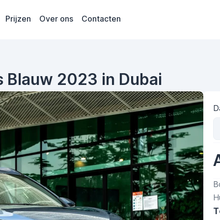
Prijzen
Over ons
Contacten
s Blauw 2023 in Dubai
D
B
H
T