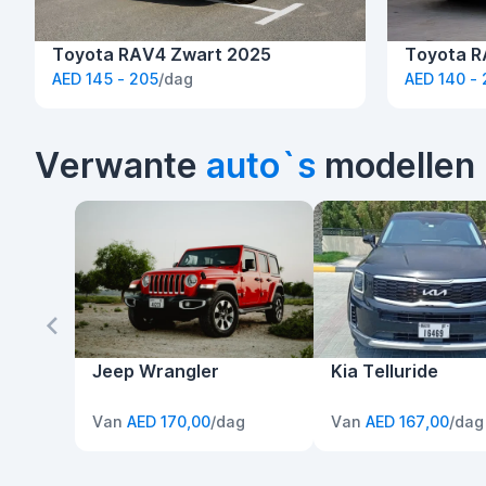
Toyota RAV4 Zwart 2025
Toyota R
AED 145 - 205
/dag
AED 140 -
Verwante
auto`s
modellen
Jeep Wrangler
Kia Telluride
Van
AED 170,00
/dag
Van
AED 167,00
/dag