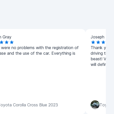
am Gray
Joseph Hall
 were no problems with the registration of
Thank you s
ase and the use of the car. Everything is
driving the 
beast! Very 
will definite
oyota Corolla Cross Blue 2023
Toyota 