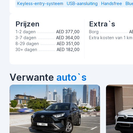
Keyless-entry-systeem
USB-aansluiting
Handsfree
Blu
Prijzen
Extra`s
1-2 dagen
AED 377,00
Borg
A
3-7 dagen
AED 364,00
Extra kosten van 1 km
8-29 dagen
AED 351,00
30+ dagen
AED 182,00
Verwante
auto`s