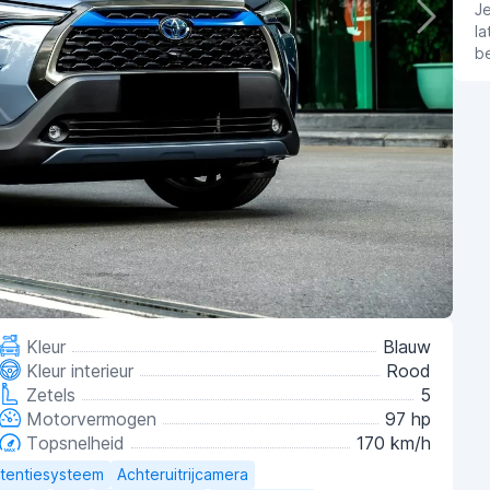
J
la
b
Kleur
Blauw
Kleur interieur
Rood
Zetels
5
Motorvermogen
97 hp
Topsnelheid
170 km/h
stentiesysteem
Achteruitrijcamera