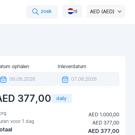
zoek
nl
AED (AED)
atum ophalen
Inleverdatum
AED 377,00
daily
org
AED 1.000,00
uren voor
1
dag
AED 377,00
otaal
AED 377,00