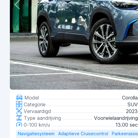
Model
Corolla
Categorie
SUV
Vervaardigd
2023
Type aandrijving
Voorwielaandrijving
0-100 km/u
13.00 sec
Navigatiesysteem
Adaptieve Cruisecontrol
Parkeerassi