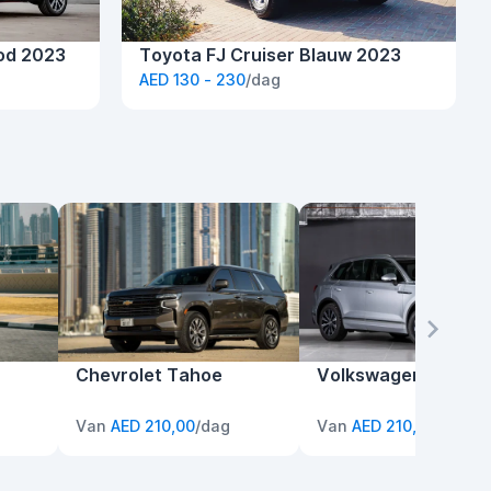
od 2023
Toyota FJ Cruiser Blauw 2023
AED 130 - 230
/dag
Chevrolet Tahoe
Volkswagen Touar
Van
AED 210,00
/dag
Van
AED 210,00
/dag