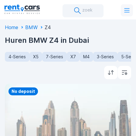
zoek
Home
BMW
Z4
Huren BMW Z4 in Dubai
4-Series
X5
7-Series
X7
M4
3-Series
5-Seri
Priority
No deposit