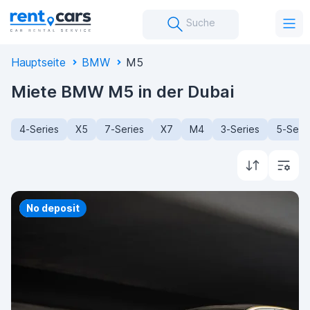
Suche
Hauptseite
BMW
M5
Miete BMW M5 in der Dubai
4-Series
X5
7-Series
X7
M4
3-Series
5-Seri
Priority
No deposit