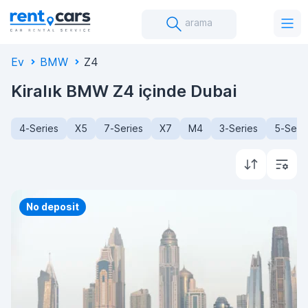
arama
Ev
BMW
Z4
Kiralık BMW Z4 içinde Dubai
4-Series
X5
7-Series
X7
M4
3-Series
5-Seri
Priority
No deposit