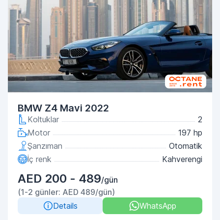
BMW Z4 Mavi 2022
Koltuklar
2
Motor
197 hp
Şanzıman
Otomatik
İç renk
Kahverengi
AED 200 - 489
/gün
(1-2 günler: AED 489/gün)
Details
WhatsApp