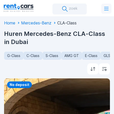
zoek
Home
Mercedes-Benz
CLA-Class
Huren Mercedes-Benz CLA-Class
in Dubai
G-Class
C-Class
S-Class
AMG GT
E-Class
GLS-C
Priority
No deposit