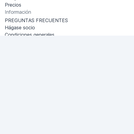
Precios
Información
PREGUNTAS FRECUENTES
Hágase socio
Condiciones generales
Política de privacidad
Dubai - Al Khabeesi
ALBAHAR building
Office 101-33
+971-56-505-8555