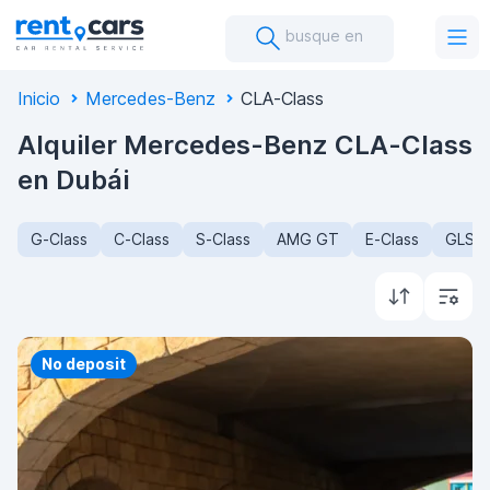
busque en
Inicio
Mercedes-Benz
CLA-Class
Alquiler Mercedes-Benz CLA-Class
en Dubái
G-Class
C-Class
S-Class
AMG GT
E-Class
GLS-C
Priority
No deposit