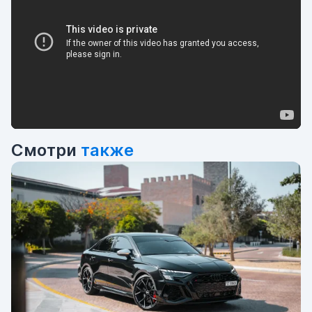
Смотри
также