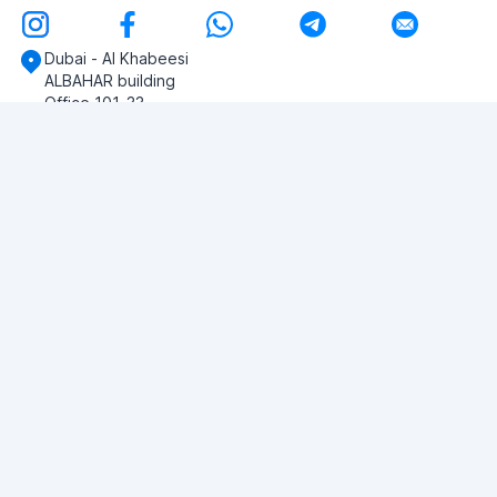
Dubai - Al Khabeesi
ALBAHAR building
Office 101-33
+971-56-505-8555
У вас есть вопросы?
Напишите нам!
ЗАДАТЬ ВОПРОС
© 2026 RDC Portal L.L.C