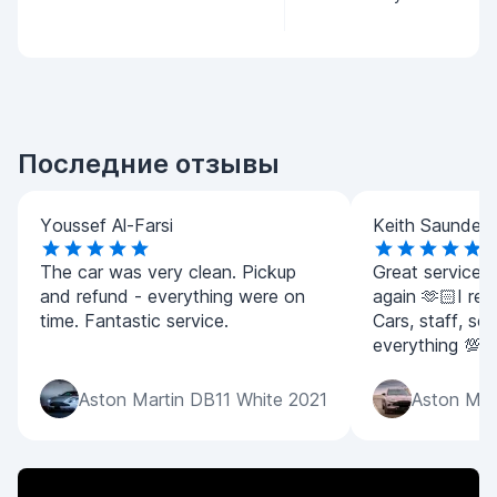
Последние отзывы
Youssef Al-Farsi
Keith Saunders
The car was very clean. Pickup
Great service! 
and refund - everything were on
again 🫶🏻I real
time. Fantastic service.
Cars, staff, ser
everything 💯 
Aston Martin DB11 White 2021
Aston Mar