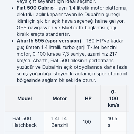
veya çift seyahat için ideal seçimdir.
Fiat 500 Cabrio
- aynı 1.4 litrelik motor platformu,
elektrikli açılır kapanır tavan ile Dubai'nin güneşli
iklimi için şık bir açık hava seçeneği haline geliyor.
GPS navigasyon ve Bluetooth bağlantısı çoğu
kiralık araçta standarttır.
Abarth 595 (spor versiyon)
- 180 HP'ye kadar
güç üreten 1,4 litrelik turbo şarjlı T-Jet benzinli
motor, 0-100 km/sa 7,3 saniye, azami hız 217
km/sa. Abarth, Fiat 500 ailesinin performans
yüzüdür ve Dubai'nin açık otoyollarında daha fazla
sürüş yoğunluğu isteyen kiracılar için spor otomobil
bölgesinde sağlam bir şekilde oturur.
0-
Model
Motor
HP
100
km/s
Fiat 500
1.4L I4
10.5
100
Hatchback
Benzinli
s