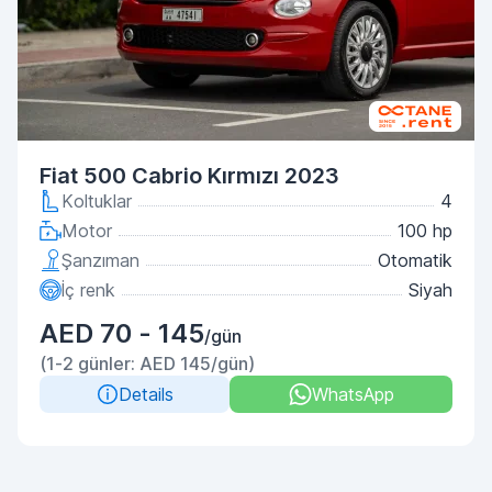
Fiat 500 Cabrio Kırmızı 2023
Koltuklar
4
Motor
100 hp
Şanzıman
Otomatik
İç renk
Siyah
AED 70 - 145
/gün
(1-2 günler: AED 145/gün)
Details
WhatsApp