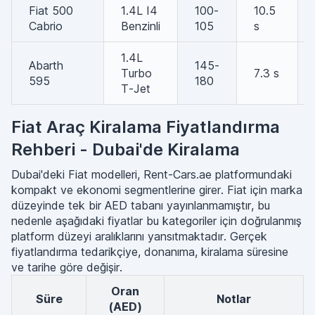
Fiat 500
1.4L I4
100-
10.5
Cabrio
Benzinli
105
s
1.4L
Abarth
145-
Turbo
7.3 s
595
180
T-Jet
Fiat Araç Kiralama Fiyatlandırma
Rehberi - Dubai'de Kiralama
Dubai'deki Fiat modelleri, Rent-Cars.ae platformundaki
kompakt ve ekonomi segmentlerine girer. Fiat için marka
düzeyinde tek bir AED tabanı yayınlanmamıştır, bu
nedenle aşağıdaki fiyatlar bu kategoriler için doğrulanmış
platform düzeyi aralıklarını yansıtmaktadır. Gerçek
fiyatlandırma tedarikçiye, donanıma, kiralama süresine
ve tarihe göre değişir.
Oran
Süre
Notlar
(AED)