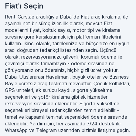
Fiat'ı Seçin
Rent-Cars.ae aracılığıyla Dubai'de Fiat araç kiralama, üç
aşamalı net bir süreç izler. İlk olarak, mevcut Fiat
modellerini fiyat, koltuk sayısı, motor tipi ve kiralama
süresine göre karşılaştırmak için platformun filtrelerini
kullanın. İkinci olarak, tarihlerinize ve bütçenize en uygun
aracı doğrudan tedarikçi listesinden seçin. Üçüncü
olarak, rezervasyonunuzu güvenli, korumalı ödeme ile
çevrimiçi olarak tamamlayın - ödeme sırasında ne
görüyorsanız onu ödersiniz, hiçbir gizli ücret yoktur.
Dubai Uluslararası Havalimanı, büyük oteller ve Business
Bay'e ücretsiz araç teslimatı mevcuttur. Çocuk koltukları,
GPS üniteleri, ek sürücü kaydı, sigorta yükseltme
seçenekleri ve şoför kiralama gibi ek hizmetler
rezervasyon sırasında eklenebilir. Sigorta yükseltme
seçenekleri bireysel tedarikçilerden temin edilebilir -
temel ve kapsamlı teminat seçenekleri ödeme sırasında
eklenebilir. Yardım için, her aşamada 7/24 destek ile
WhatsApp ve Telegram üzerinden bizimle iletişime geçin.