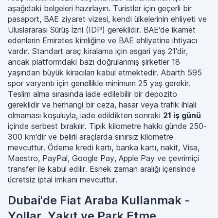
aşağıdaki belgeleri hazırlayın. Turistler için geçerli bir
pasaport, BAE ziyaret vizesi, kendi ülkelerinin ehliyeti ve
Uluslararası Sürüş İzni (IDP) gereklidir. BAE'de ikamet
edenlerin Emirates kimliğine ve BAE ehliyetine ihtiyacı
vardır. Standart araç kiralama için asgari yaş 21'dir,
ancak platformdaki bazı doğrulanmış şirketler 18
yaşından büyük kiracıları kabul etmektedir. Abarth 595
spor varyantı için genellikle minimum 25 yaş gerekir.
Teslim alma sırasında iade edilebilir bir depozito
gereklidir ve herhangi bir ceza, hasar veya trafik ihlali
olmaması koşuluyla, iade edildikten sonraki
21 iş günü
içinde serbest bırakılır. Tipik kilometre hakkı günde 250-
300 km'dir ve belirli araçlarda sınırsız kilometre
mevcuttur. Ödeme kredi kartı, banka kartı, nakit, Visa,
Maestro, PayPal, Google Pay, Apple Pay ve çevrimiçi
transfer ile kabul edilir. Esnek zaman aralığı içerisinde
ücretsiz iptal imkanı mevcuttur.
Dubai'de Fiat Araba Kullanmak -
Yollar, Yakıt ve Park Etme