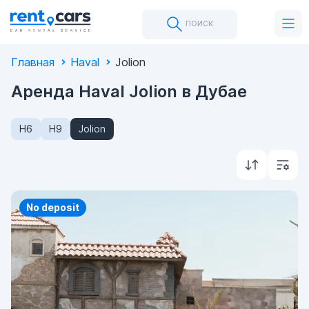
поиск
Главная
Haval
Jolion
Аренда Haval Jolion в Дубае
H6
H9
Jolion
Priority
No deposit