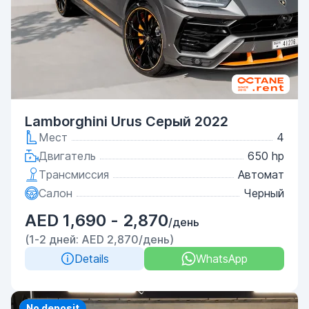
Lamborghini Urus Серый 2022
Мест
4
Двигатель
650 hp
Трансмиссия
Автомат
Салон
Черный
AED 1,690 - 2,870
/день
(1-2 дней: AED 2,870/день)
Details
WhatsApp
Priority
No deposit