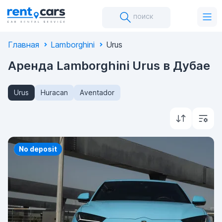
поиск
Главная
Lamborghini
Urus
Аренда Lamborghini Urus в Дубае
Urus
Huracan
Aventador
Priority
No deposit