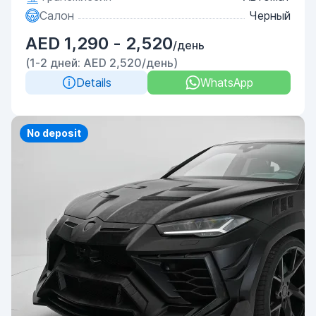
Салон
Черный
AED 1,290 - 2,520
/день
(1-2 дней: AED 2,520/день)
Details
WhatsApp
Priority
No deposit