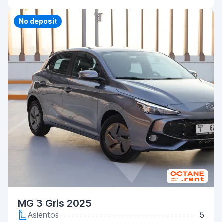
Priority
No deposit
MG 3 Gris 2025
Asientos
5