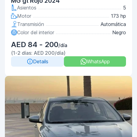
MG gt Rojo 2024
Asientos
5
Motor
173 hp
Transmisión
Automática
Color del interior
Negro
AED 84 - 200
/día
(1-2 días: AED 200/día)
Details
WhatsApp