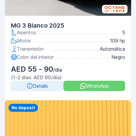
MG 3 Blanco 2025
Asientos
5
Motor
109 hp
Transmisión
Automática
Color del interior
Negro
AED 55 - 90
/día
(1-2 días: AED 90/día)
Details
WhatsApp
Priority
No deposit