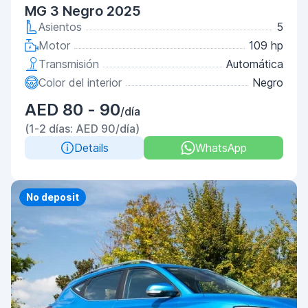
MG 3 Negro 2025
Asientos
5
Motor
109 hp
Transmisión
Automática
Color del interior
Negro
AED 80 - 90
/día
(1-2 días: AED 90/día)
Details
WhatsApp
Priority
No deposit