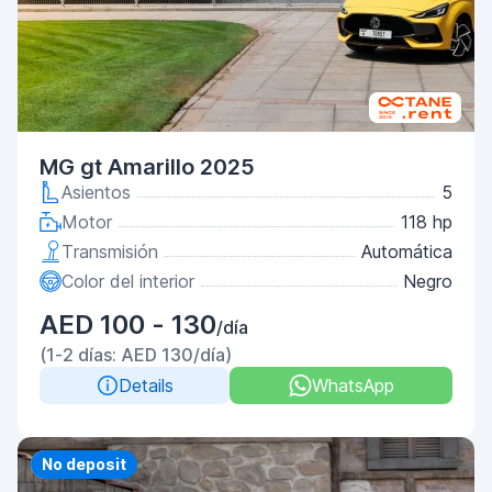
MG gt Amarillo 2025
Asientos
5
Motor
118 hp
Transmisión
Automática
Color del interior
Negro
AED 100 - 130
/día
(1-2 días: AED 130/día)
Details
WhatsApp
Priority
No deposit