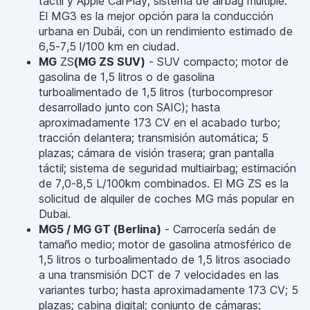
táctil y Apple CarPlay; sistema de airbag múltiple.
El MG3 es la mejor opción para la conducción
urbana en Dubái, con un rendimiento estimado de
6,5-7,5 l/100 km en ciudad.
MG
ZS
(MG ZS SUV)
- SUV compacto; motor de
gasolina de 1,5 litros o de gasolina
turboalimentado de 1,5 litros (turbocompresor
desarrollado junto con SAIC); hasta
aproximadamente 173 CV en el acabado turbo;
tracción delantera; transmisión automática; 5
plazas; cámara de visión trasera; gran pantalla
táctil; sistema de seguridad multiairbag; estimación
de 7,0-8,5 L/100km combinados. El MG ZS es la
solicitud de alquiler de coches MG más popular en
Dubai.
MG5 / MG GT (Berlina)
- Carrocería sedán de
tamaño medio; motor de gasolina atmosférico de
1,5 litros o turboalimentado de 1,5 litros asociado
a una transmisión DCT de 7 velocidades en las
variantes turbo; hasta aproximadamente 173 CV; 5
plazas; cabina digital; conjunto de cámaras;