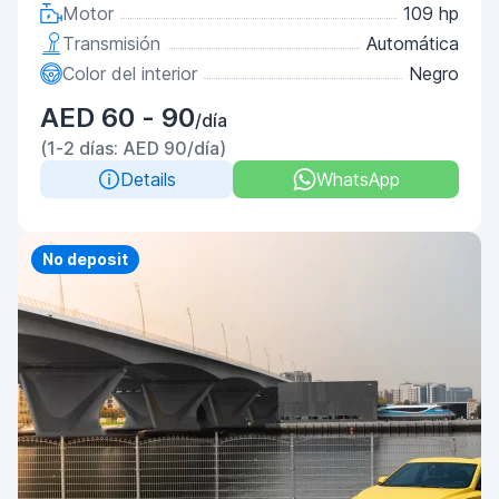
Motor
109 hp
Transmisión
Automática
Color del interior
Negro
AED 60 - 90
/día
(1-2 días: AED 90/día)
Details
WhatsApp
Priority
No deposit