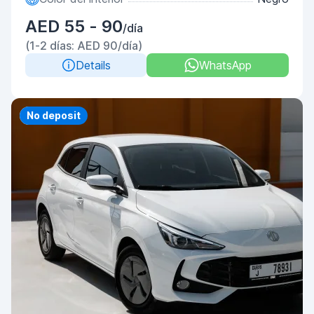
AED 55 - 90
/día
(1-2 días: AED 90/día)
Details
WhatsApp
Priority
No deposit