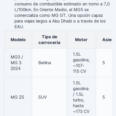
consumo de combustible estimado en torno a 7,0
L/100km. En Oriente Medio, el MG5 se
comercializa como MG GT. Una opción capaz
para viajes largos a Abu Dhabi o a través de los
EAU.
Tipo de
Modelo
Motor
Asien
carrocería
1.5L
MG3 /
gasolina,
MG 3
Berlina
5
~107-
2024
115 CV
1.5L
gasolina
/ 1.5L
MG ZS
SUV
5
turbo,
hasta
~173 CV