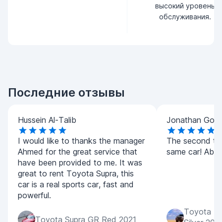
высокий уровень
обслуживания.
Последние отзывы
Hussein Al-Talib
Jonathan Goo
I would like to thanks the manager
The second tim
Ahmed for the great service that
same car! Absol
have been provided to me. It was
great to rent Toyota Supra, this
car is a real sports car, fast and
powerful.
Toyota La
Toyota Supra GR Red 2021