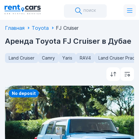
поиск
Главная
Toyota
FJ Cruiser
Аренда Toyota FJ Cruiser в Дубае
Land Cruiser
Camry
Yaris
RAV4
Land Cruiser Prado
Priority
No deposit