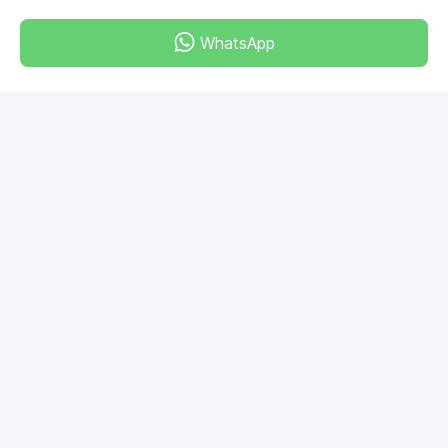
WhatsApp
Dubai - Al Khabeesi
ALBAHAR building
Office 101-33
+971-56-505-8555
Herhangi bir sorunuz var mı?
Bize yazın!
SORU SOR
© 2026 RDC Portal L.L.C