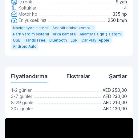
İç renk
Siyah
Koltuklar
4
Motor hp
335 hp
En yüksek hız
250 km/h
Navigasyon sistemi
Adaptif cruise kontrolü
Park yardım sistemi
Arka kamera
Anahtarsız giriş sistemi
USB
Hands Free
Bluetooth
ESP
Car Play (Apple)
Android Auto
Fiyatlandırma
Ekstralar
Şartlar
1-2 günler
AED 250,00
3-7 günler
AED 230,00
8-29 günler
AED 210,00
30+ günler
AED 130,00