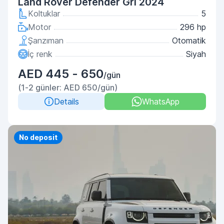
Land Rover Defender Gri 2024
Koltuklar
5
Motor
296 hp
Şanzıman
Otomatik
İç renk
Siyah
AED 445 - 650
/gün
(1-2 günler: AED 650/gün)
Details
WhatsApp
No deposit