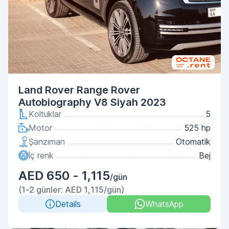
Land Rover Range Rover
Autobiography V8 Siyah 2023
Koltuklar
5
Motor
525 hp
Şanzıman
Otomatik
İç renk
Bej
AED 650 - 1,115
/gün
(1-2 günler: AED 1,115/gün)
Details
WhatsApp