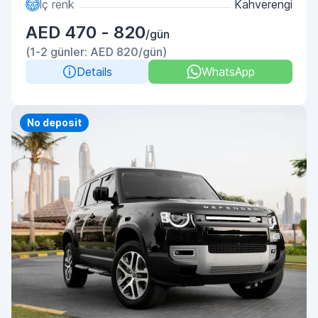
İç renk
Kahverengi
AED 470 - 820
/gün
(1-2 günler: AED 820/gün)
Details
WhatsApp
Priority
No deposit