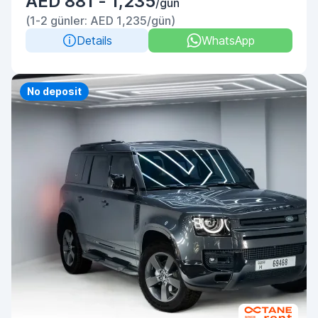
AED 881 - 1,235
/gün
(1-2 günler: AED 1,235/gün)
Details
WhatsApp
Priority
No deposit