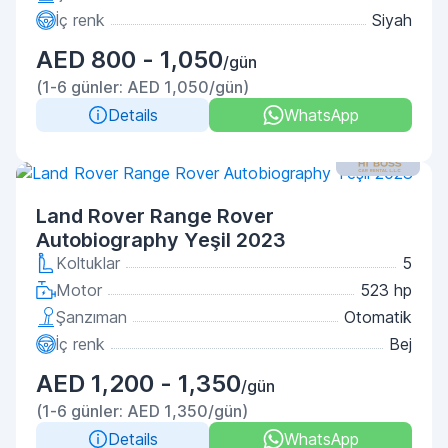
İç renk
Siyah
AED 800 - 1,050
/gün
(1-6 günler: AED 1,050/gün)
Details
WhatsApp
Land Rover Range Rover
Autobiography Yeşil 2023
Koltuklar
5
Motor
523 hp
Şanzıman
Otomatik
İç renk
Bej
AED 1,200 - 1,350
/gün
(1-6 günler: AED 1,350/gün)
Details
WhatsApp