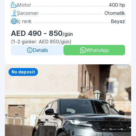
Motor
400 hp
Şanzıman
Otomatik
İç renk
Beyaz
AED 490 - 850
/gün
(1-2 günler: AED 850/gün)
Details
WhatsApp
Priority
No deposit