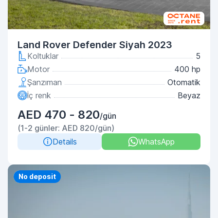
Land Rover Defender Siyah 2023
Koltuklar
5
Motor
400 hp
Şanzıman
Otomatik
İç renk
Beyaz
AED 470 - 820
/gün
(1-2 günler: AED 820/gün)
Details
WhatsApp
Priority
No deposit