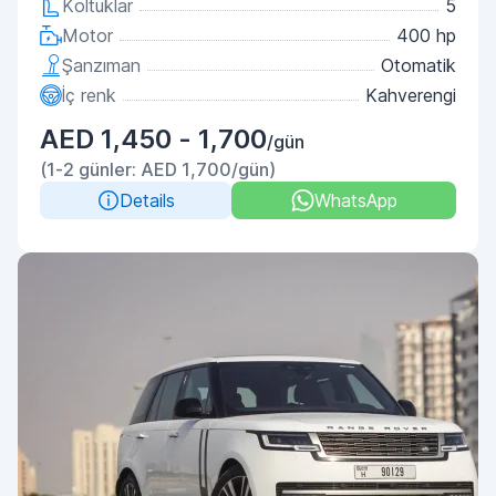
Koltuklar
5
Motor
400 hp
Şanzıman
Otomatik
İç renk
Kahverengi
AED 1,450 - 1,700
/gün
(1-2 günler: AED 1,700/gün)
Details
WhatsApp