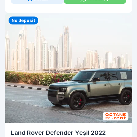
Priority
No deposit
Land Rover Defender Yeşil 2022