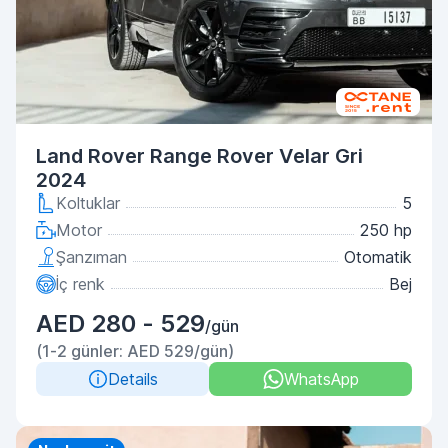
Land Rover Range Rover Velar Gri
2024
Koltuklar
5
Motor
250 hp
Şanzıman
Otomatik
İç renk
Bej
AED 280 - 529
/gün
(1-2 günler: AED 529/gün)
Details
WhatsApp