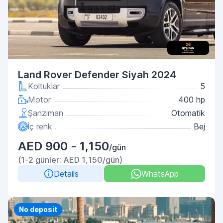
Land Rover Defender Siyah 2024
Koltuklar
5
Motor
400 hp
Şanzıman
Otomatik
İç renk
Bej
AED 900 - 1,150
/gün
(1-2 günler: AED 1,150/gün)
Details
WhatsApp
No deposit