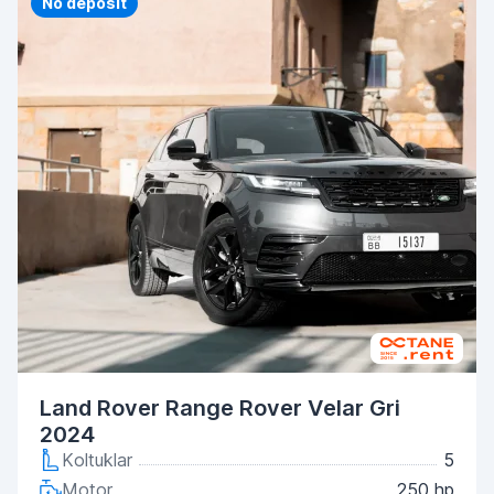
Priority
No deposit
Land Rover Range Rover Velar Gri
2024
Koltuklar
5
Motor
250 hp