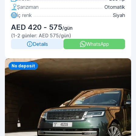
Şanzıman
Otomatik
İç renk
Siyah
AED 420 - 575
/gün
(1-2 günler: AED 575/gün)
Details
WhatsApp
Priority
No deposit