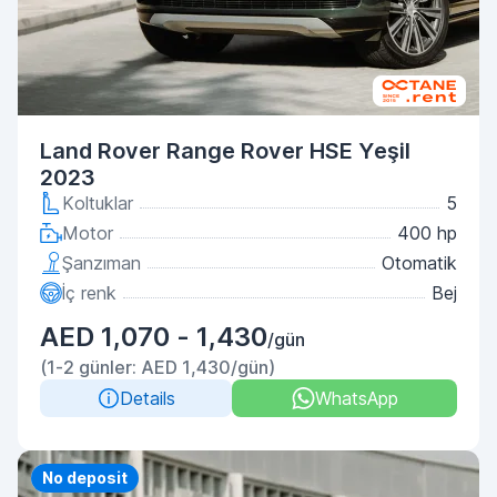
Land Rover Range Rover HSE Yeşil
2023
Koltuklar
5
Motor
400 hp
Şanzıman
Otomatik
İç renk
Bej
AED 1,070 - 1,430
/gün
(1-2 günler: AED 1,430/gün)
Details
WhatsApp
Priority
No deposit