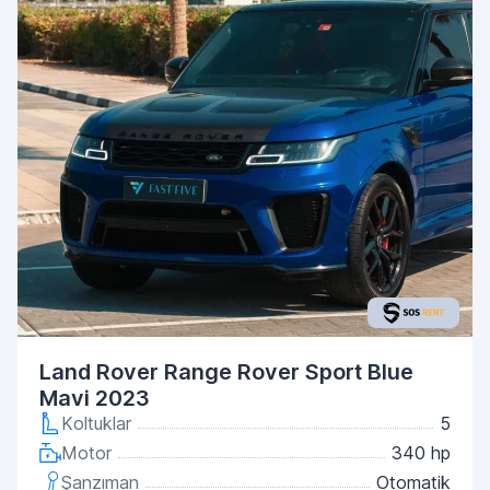
Land Rover Range Rover Sport Blue
Mavi 2023
Koltuklar
5
Motor
340 hp
Şanzıman
Otomatik