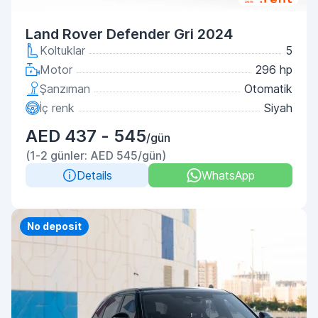
Land Rover Defender Gri 2024
Koltuklar
5
Motor
296 hp
Şanzıman
Otomatik
İç renk
Siyah
AED 437 - 545
/gün
(1-2 günler: AED 545/gün)
Details
WhatsApp
Priority
No deposit