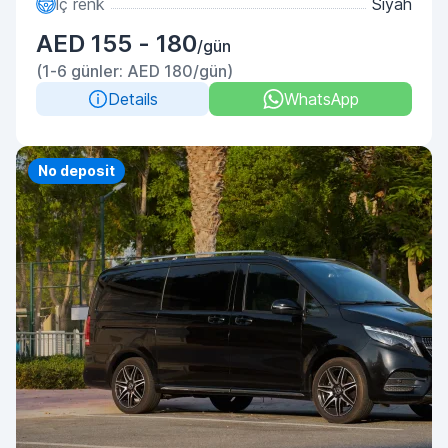
İç renk
Siyah
AED 155 - 180
/gün
(1-6 günler: AED 180/gün)
Details
WhatsApp
No deposit