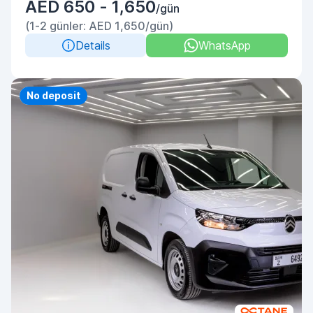
AED 650 - 1,650
/gün
(1-2 günler: AED 1,650/gün)
Details
WhatsApp
Priority
No deposit