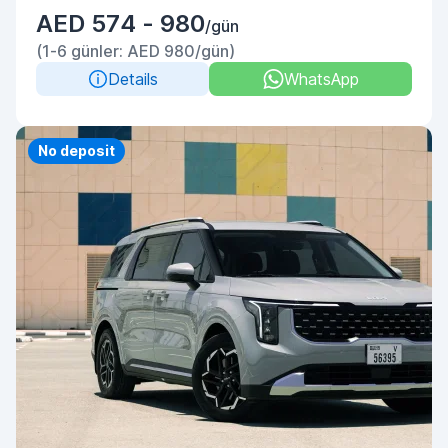
AED 574 - 980
/gün
(1-6 günler: AED 980/gün)
Details
WhatsApp
No deposit