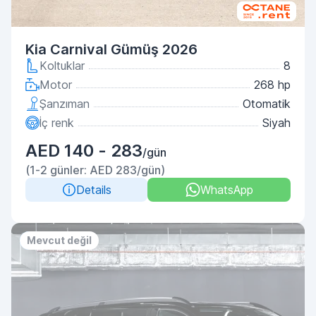
Kia Carnival Gümüş 2026
Koltuklar
8
Motor
268 hp
Şanzıman
Otomatik
İç renk
Siyah
AED 140 - 283
/gün
(1-2 günler: AED 283/gün)
Details
WhatsApp
Priority
No deposit
Mevcut değil