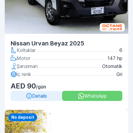
Nissan Urvan Beyaz 2025
Koltuklar
6
Motor
147 hp
Şanzıman
Otomatik
İç renk
Gri
AED 90
/gün
Details
WhatsApp
Priority
No deposit