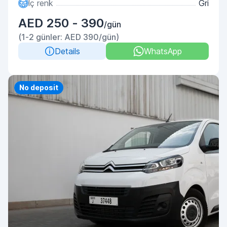
İç renk
Gri
AED 250 - 390
/gün
(1-2 günler: AED 390/gün)
Details
WhatsApp
Priority
No deposit