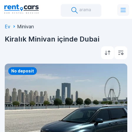
arama
Ev
Minivan
Kiralık Minivan içinde Dubai
Priority
No deposit