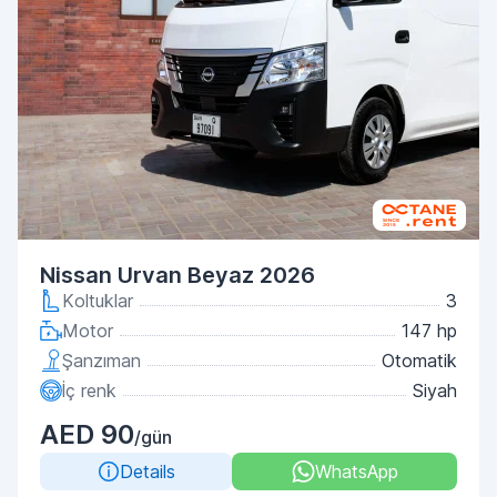
Nissan Urvan Beyaz 2026
Koltuklar
3
Motor
147 hp
Şanzıman
Otomatik
İç renk
Siyah
AED 90
/gün
Details
WhatsApp