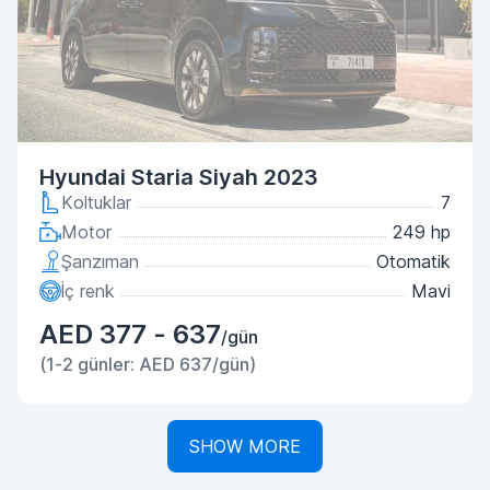
Hyundai Staria Siyah 2023
Koltuklar
7
Motor
249 hp
Şanzıman
Otomatik
İç renk
Mavi
AED 377 - 637
/gün
(1-2 günler: AED 637/gün)
SHOW MORE