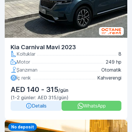
Kia Carnival Mavi 2023
Koltuklar
8
Motor
249 hp
Şanzıman
Otomatik
İç renk
Kahverengi
AED 140 - 315
/gün
(1-2 günler: AED 315/gün)
Details
WhatsApp
Priority
No deposit