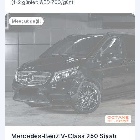
(1-2 günler: AED 780/gün)
Priority
No deposit
Mevcut değil
Mercedes-Benz V-Class 250 Siyah