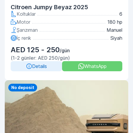
Citroen Jumpy Beyaz 2025
Koltuklar
6
Motor
180 hp
Şanzıman
Manuel
İç renk
Siyah
AED 125 - 250
/gün
(1-2 günler: AED 250/gün)
Details
WhatsApp
Priority
No deposit