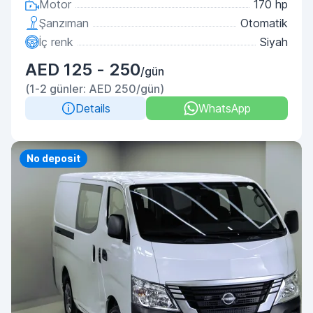
Motor
170 hp
Şanzıman
Otomatik
İç renk
Siyah
AED 125 - 250
/gün
(1-2 günler: AED 250/gün)
Details
WhatsApp
Priority
No deposit