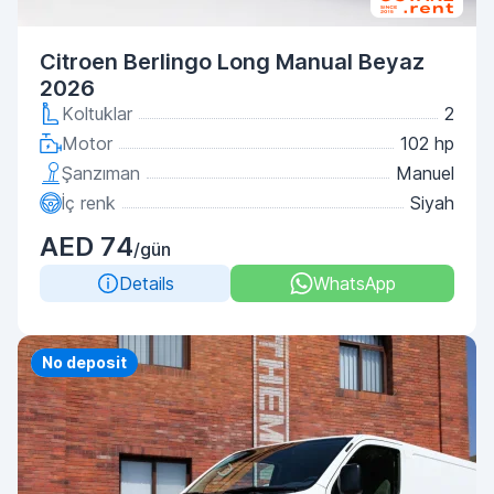
Citroen Berlingo Long Manual Beyaz
2026
Koltuklar
2
Motor
102 hp
Şanzıman
Manuel
İç renk
Siyah
AED 74
/gün
Details
WhatsApp
Priority
No deposit