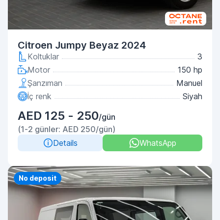
Citroen Jumpy Beyaz 2024
Koltuklar
3
Motor
150 hp
Şanzıman
Manuel
İç renk
Siyah
AED 125 - 250
/gün
(1-2 günler: AED 250/gün)
Details
WhatsApp
Priority
No deposit