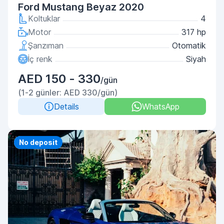
Ford Mustang Beyaz 2020
Koltuklar
4
Motor
317 hp
Şanzıman
Otomatik
İç renk
Siyah
AED 150 - 330
/gün
(1-2 günler: AED 330/gün)
Details
WhatsApp
Priority
No deposit