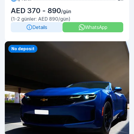
AED 370 - 890
/gün
(1-2 günler: AED 890/gün)
Details
WhatsApp
Priority
No deposit