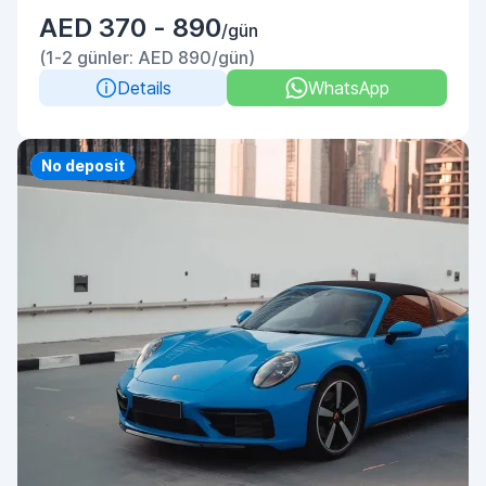
AED 370 - 890
/gün
(1-2 günler: AED 890/gün)
Details
WhatsApp
Priority
No deposit