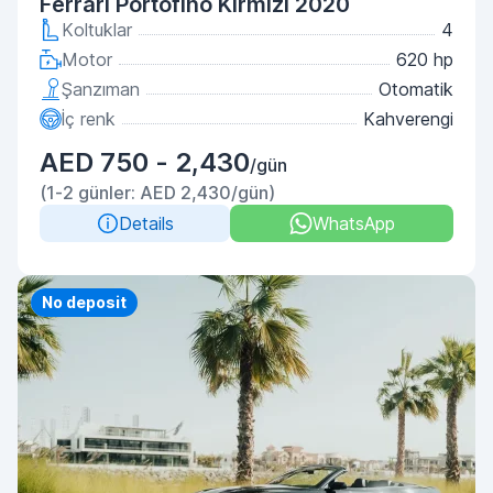
Ferrari Portofino Kırmızı 2020
Koltuklar
4
Motor
620 hp
Şanzıman
Otomatik
İç renk
Kahverengi
AED 750 - 2,430
/gün
(1-2 günler: AED 2,430/gün)
Details
WhatsApp
Priority
No deposit