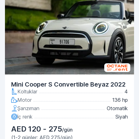
Mini Cooper S Convertible Beyaz 2022
Koltuklar
4
Motor
136 hp
Şanzıman
Otomatik
İç renk
Siyah
AED 120 - 275
/gün
(1-2 günler: AED 275/gün)