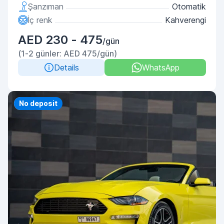
Şanzıman
Otomatik
İç renk
Kahverengi
AED 230 - 475
/gün
(1-2 günler: AED 475/gün)
Details
WhatsApp
Priority
No deposit