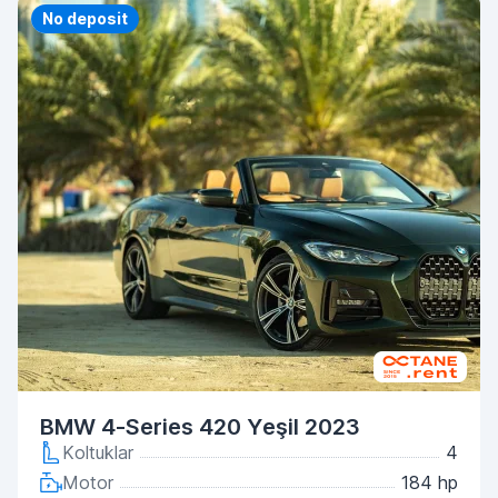
Priority
No deposit
BMW 4-Series 420 Yeşil 2023
Koltuklar
4
Motor
184 hp