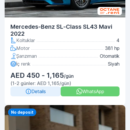
Mercedes-Benz SL-Class SL43 Mavi
2022
Koltuklar
4
Motor
381 hp
Şanzıman
Otomatik
İç renk
Siyah
AED 450 - 1,165
/gün
(1-2 günler: AED 1,165/gün)
Details
WhatsApp
Priority
No deposit