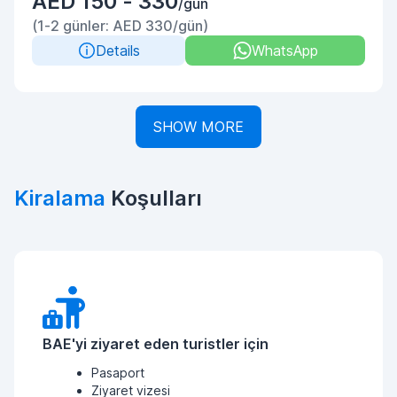
AED 150 - 330
/gün
(1-2 günler: AED 330/gün)
Details
WhatsApp
SHOW MORE
Kiralama
Koşulları
BAE'yi ziyaret eden turistler için
Pasaport
Ziyaret vizesi