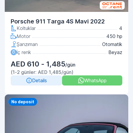
Porsche 911 Targa 4S Mavi 2022
Koltuklar
4
Motor
450 hp
Şanzıman
Otomatik
İç renk
Beyaz
AED 610 - 1,485
/gün
(1-2 günler: AED 1,485/gün)
Details
WhatsApp
Priority
No deposit