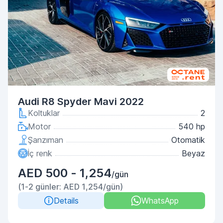
Audi R8 Spyder Mavi 2022
Koltuklar
2
Motor
540 hp
Şanzıman
Otomatik
İç renk
Beyaz
AED 500 - 1,254
/gün
(1-2 günler: AED 1,254/gün)
Details
WhatsApp