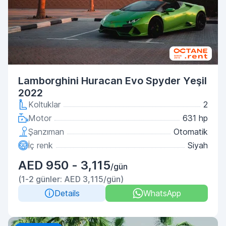
Lamborghini Huracan Evo Spyder Yeşil
2022
Koltuklar
2
Motor
631 hp
Şanzıman
Otomatik
İç renk
Siyah
AED 950 - 3,115
/gün
(1-2 günler: AED 3,115/gün)
Details
WhatsApp