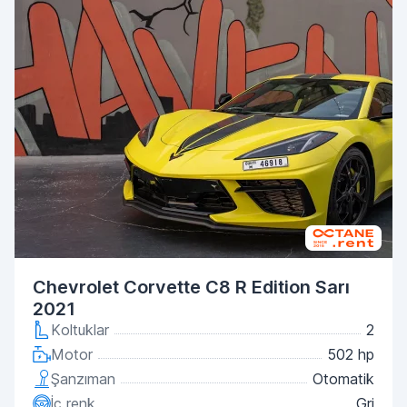
Chevrolet Corvette C8 R Edition Sarı
2021
Koltuklar
2
Motor
502 hp
Şanzıman
Otomatik
İç renk
Gri