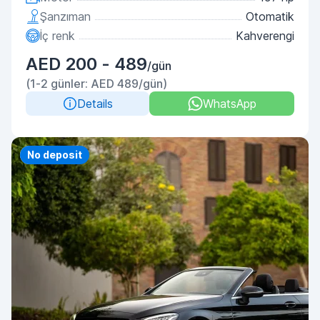
Şanzıman
Otomatik
İç renk
Kahverengi
AED 200 - 489
/gün
(1-2 günler: AED 489/gün)
Details
WhatsApp
Priority
No deposit