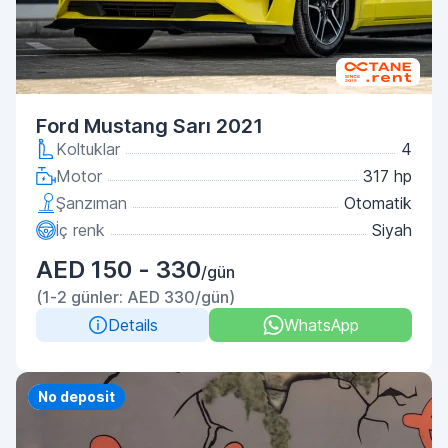
Ford Mustang Sarı 2021
Koltuklar
4
Motor
317 hp
Şanzıman
Otomatik
İç renk
Siyah
AED 150 - 330
/gün
(1-2 günler: AED 330/gün)
Details
WhatsApp
Priority
No deposit