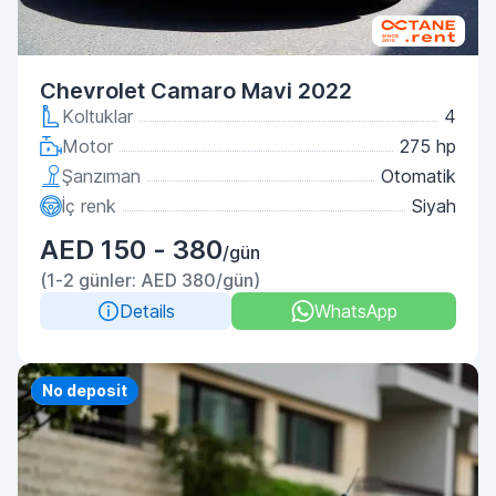
Chevrolet Camaro Mavi 2022
Koltuklar
4
Motor
275 hp
Şanzıman
Otomatik
İç renk
Siyah
AED 150 - 380
/gün
(1-2 günler: AED 380/gün)
Details
WhatsApp
Priority
No deposit