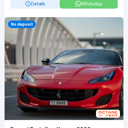
Details
WhatsApp
Priority
No deposit