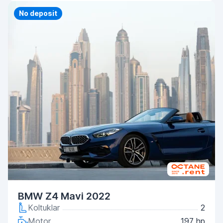
Priority
No deposit
BMW Z4 Mavi 2022
Koltuklar
2
Motor
197 hp