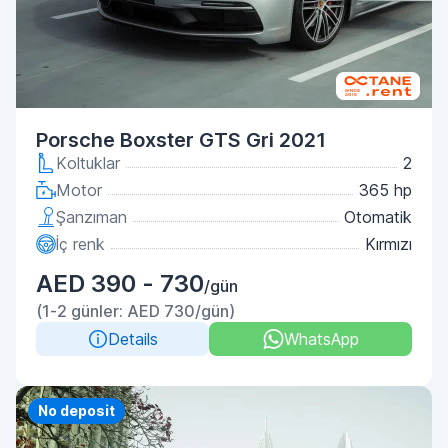
Porsche Boxster GTS Gri 2021
Koltuklar
2
Motor
365 hp
Şanzıman
Otomatik
İç renk
Kırmızı
AED 390 - 730
/gün
(1-2 günler: AED 730/gün)
Details
WhatsApp
Priority
No deposit