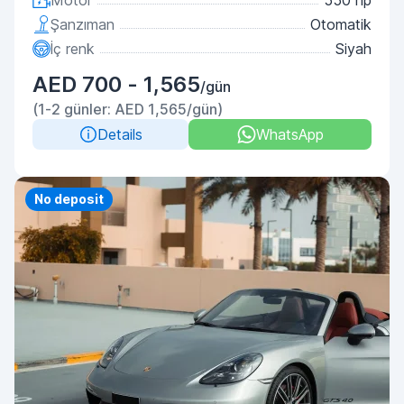
Motor
550 hp
Şanzıman
Otomatik
İç renk
Siyah
AED 700 - 1,565
/gün
(1-2 günler: AED 1,565/gün)
Details
WhatsApp
Priority
No deposit