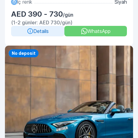
İç renk
Siyah
AED 390 - 730
/gün
(1-2 günler: AED 730/gün)
Details
WhatsApp
Priority
No deposit