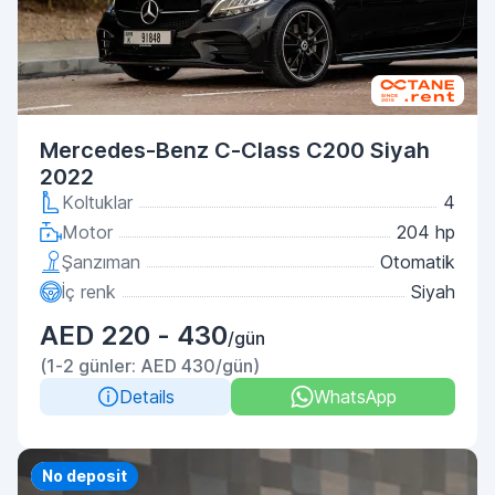
Mercedes-Benz C-Class C200 Siyah
2022
Koltuklar
4
Motor
204 hp
Şanzıman
Otomatik
İç renk
Siyah
AED 220 - 430
/gün
(1-2 günler: AED 430/gün)
Details
WhatsApp
Priority
No deposit