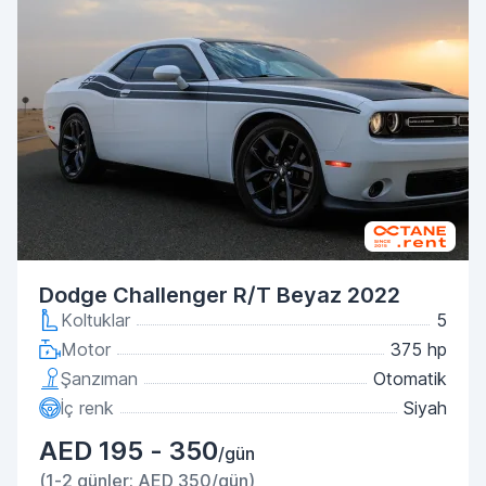
Dodge Challenger R/T Beyaz 2022
Koltuklar
5
Motor
375 hp
Şanzıman
Otomatik
İç renk
Siyah
AED 195 - 350
/gün
(1-2 günler: AED 350/gün)