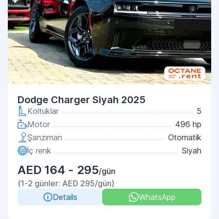
Dodge Charger Siyah 2025
Koltuklar
5
Motor
496 hp
Şanzıman
Otomatik
İç renk
Siyah
AED 164 - 295
/gün
(1-2 günler: AED 295/gün)
Details
WhatsApp