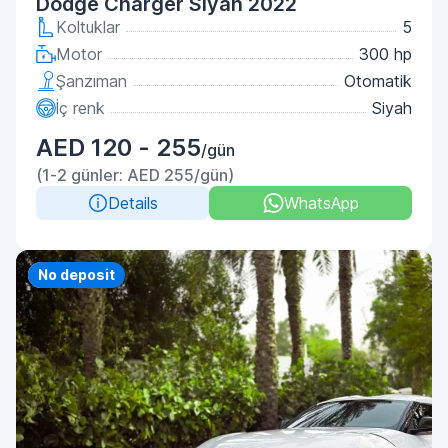
Dodge Charger Siyah 2022
Koltuklar
5
Motor
300 hp
Şanzıman
Otomatik
İç renk
Siyah
AED 120 - 255
/gün
(1-2 günler: AED 255/gün)
Details
WhatsApp
Priority
No deposit