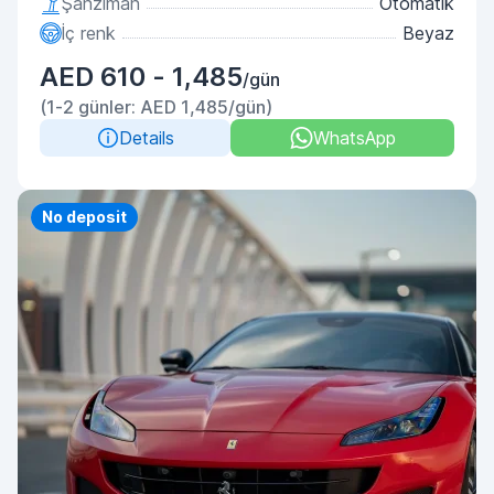
Şanzıman
Otomatik
İç renk
Beyaz
AED 610 - 1,485
/gün
(1-2 günler: AED 1,485/gün)
Details
WhatsApp
Priority
No deposit