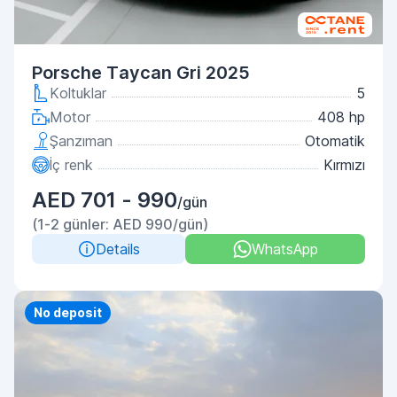
Porsche Taycan Gri 2025
Koltuklar
5
Motor
408 hp
Şanzıman
Otomatik
İç renk
Kırmızı
AED 701 - 990
/gün
(1-2 günler: AED 990/gün)
Details
WhatsApp
Priority
No deposit