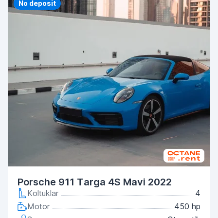
Priority
No deposit
Porsche 911 Targa 4S Mavi 2022
Koltuklar
4
Motor
450 hp