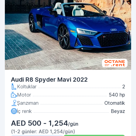
Audi R8 Spyder Mavi 2022
Koltuklar
2
Motor
540 hp
Şanzıman
Otomatik
İç renk
Beyaz
AED 500 - 1,254
/gün
(1-2 günler: AED 1,254/gün)