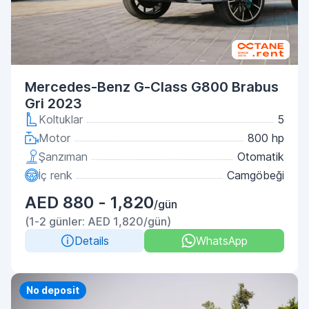
Mercedes-Benz G-Class G800 Brabus
Gri 2023
Koltuklar
5
Motor
800 hp
Şanzıman
Otomatik
İç renk
Camgöbeği
AED 880 - 1,820
/gün
(1-2 günler: AED 1,820/gün)
Details
WhatsApp
Priority
No deposit