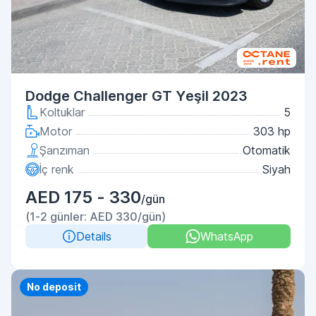
Dodge Challenger GT Yeşil 2023
Koltuklar
5
Motor
303 hp
Şanzıman
Otomatik
İç renk
Siyah
AED 175 - 330
/gün
(1-2 günler: AED 330/gün)
Details
WhatsApp
Priority
No deposit