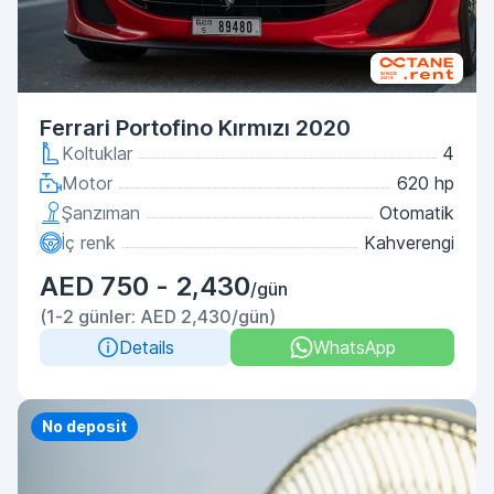
Ferrari Portofino Kırmızı 2020
Koltuklar
4
Motor
620 hp
Şanzıman
Otomatik
İç renk
Kahverengi
AED 750 - 2,430
/gün
(1-2 günler: AED 2,430/gün)
Details
WhatsApp
Priority
No deposit