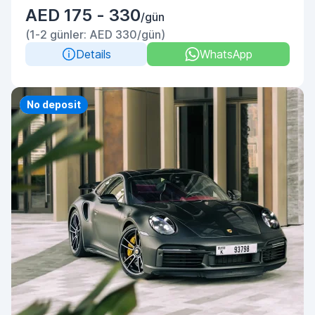
AED 175 - 330
/gün
(1-2 günler: AED 330/gün)
Details
WhatsApp
Priority
No deposit