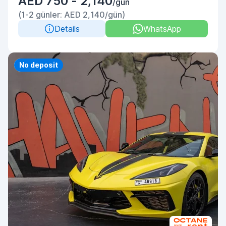
AED 750 - 2,140
/gün
(1-2 günler: AED 2,140/gün)
Details
WhatsApp
Priority
No deposit