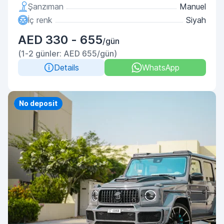
Şanzıman
Manuel
İç renk
Siyah
AED 330 - 655
/gün
(1-2 günler: AED 655/gün)
Details
WhatsApp
Priority
No deposit