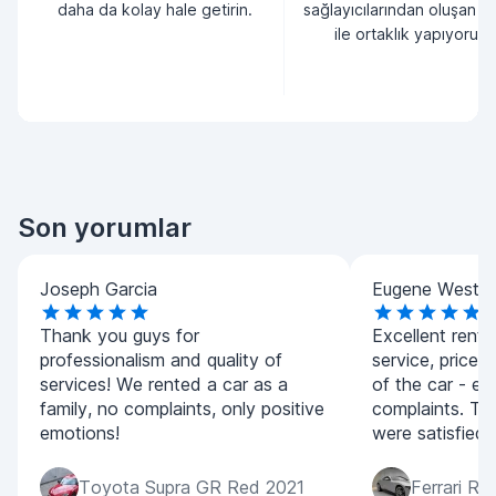
daha da kolay hale getirin.
sağlayıcılarından oluşan bi
ile ortaklık yapıyoruz.
Son yorumlar
Joseph Garcia
Eugene West
Thank you guys for
Excellent rental
professionalism and quality of
service, prices
services! We rented a car as a
of the car - ev
family, no complaints, only positive
complaints. The
emotions!
were satisfied.
Toyota Supra GR Red 2021
Ferrari R