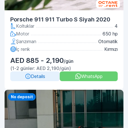
Porsche 911 911 Turbo S Siyah 2020
Koltuklar
4
Motor
650 hp
Şanzıman
Otomatik
İç renk
Kırmızı
AED 885 - 2,190
/gün
(1-2 günler: AED 2,190/gün)
Details
WhatsApp
No deposit