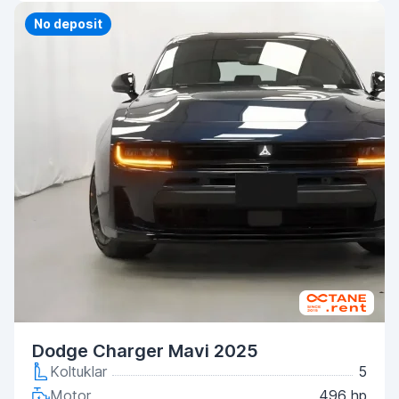
Priority
No deposit
Dodge Charger Mavi 2025
Koltuklar
5
Motor
496 hp