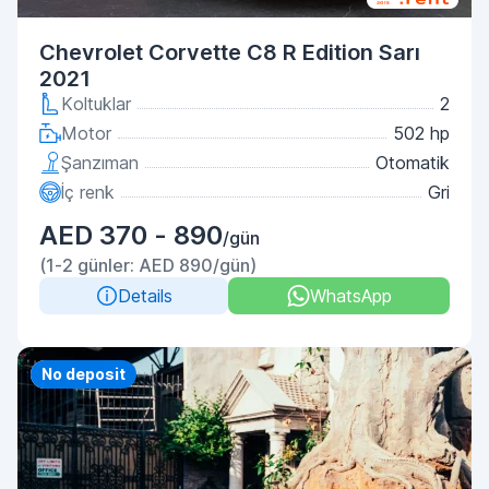
Chevrolet Corvette C8 R Edition Sarı
2021
Koltuklar
2
Motor
502 hp
Şanzıman
Otomatik
İç renk
Gri
AED 370 - 890
/gün
(1-2 günler: AED 890/gün)
Details
WhatsApp
Priority
No deposit