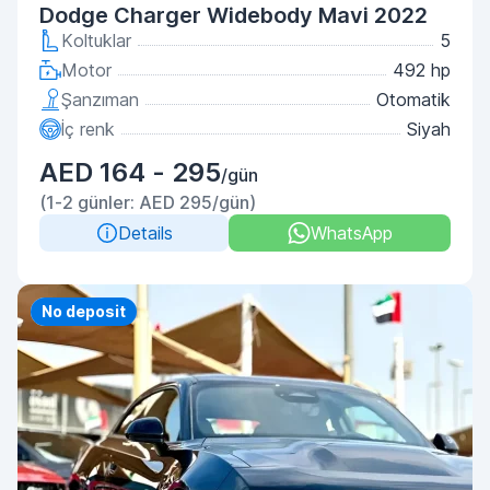
Dodge Charger Widebody Mavi 2022
Koltuklar
5
Motor
492 hp
Şanzıman
Otomatik
İç renk
Siyah
AED 164 - 295
/gün
(1-2 günler: AED 295/gün)
Details
WhatsApp
Priority
No deposit