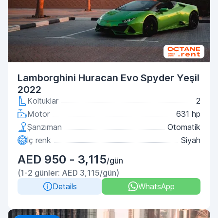
Lamborghini Huracan Evo Spyder Yeşil
2022
Koltuklar
2
Motor
631 hp
Şanzıman
Otomatik
İç renk
Siyah
AED 950 - 3,115
/gün
(1-2 günler: AED 3,115/gün)
Details
WhatsApp