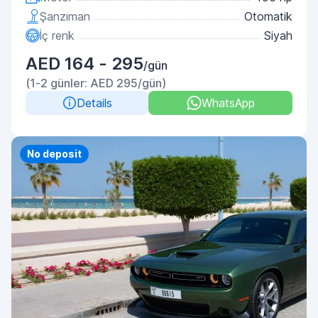
Şanzıman
Otomatik
İç renk
Siyah
AED 164 - 295
/gün
(1-2 günler: AED 295/gün)
Details
WhatsApp
Priority
No deposit