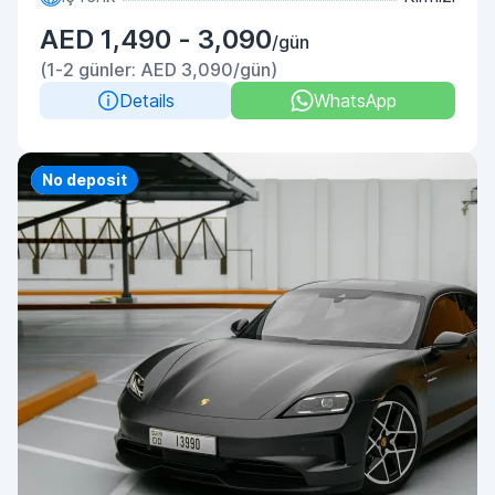
AED 1,490 - 3,090
/gün
(1-2 günler: AED 3,090/gün)
Details
WhatsApp
Priority
No deposit