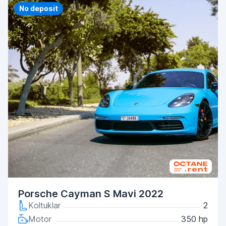
Priority
No deposit
Porsche Cayman S Mavi 2022
Koltuklar
2
Motor
350 hp