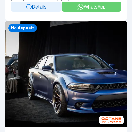
Details
WhatsApp
Priority
No deposit