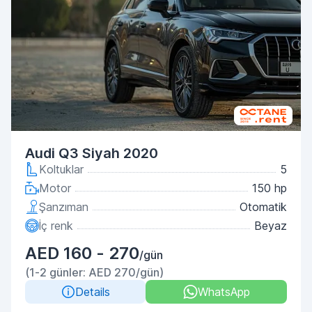
Audi Q3 Siyah 2020
Koltuklar
5
Motor
150 hp
Şanzıman
Otomatik
İç renk
Beyaz
AED 160 - 270
/gün
(1-2 günler: AED 270/gün)
Details
WhatsApp