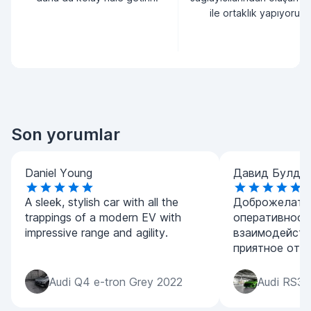
ile ortaklık yapıyoruz.
Son yorumlar
Daniel Young
Давид Булда
A sleek, stylish car with all the
Доброжелател
trappings of a modern EV with
оперативност
impressive range and agility.
взаимодейств
приятное отк
Audi Q4 e-tron Grey 2022
Audi RS3 