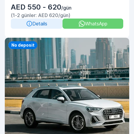
AED 550 - 620
/gün
(1-2 günler: AED 620/gün)
Details
WhatsApp
Priority
No deposit