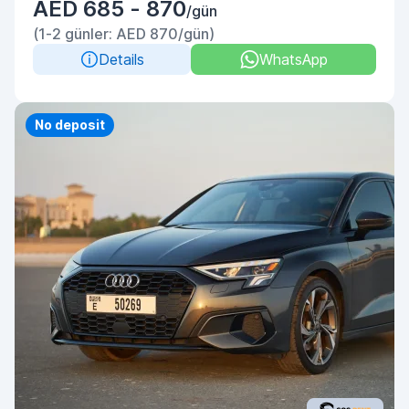
AED 685 - 870
/gün
(1-2 günler: AED 870/gün)
Details
WhatsApp
No deposit