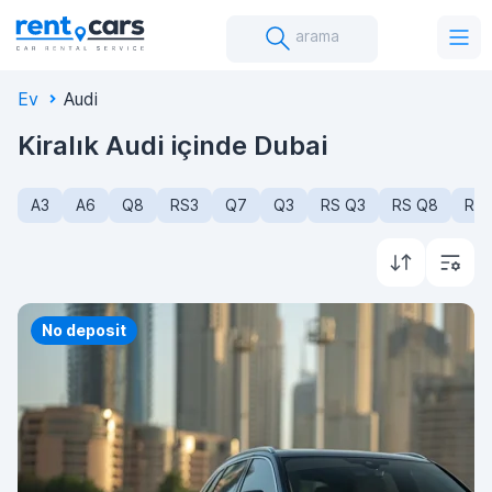
arama
Ev
Audi
Kiralık Audi içinde Dubai
A3
A6
Q8
RS3
Q7
Q3
RS Q3
RS Q8
R8
Priority
No deposit