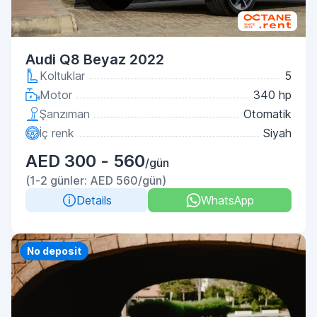
Audi Q8 Beyaz 2022
Koltuklar
5
Motor
340 hp
Şanzıman
Otomatik
İç renk
Siyah
AED 300 - 560
/gün
(1-2 günler: AED 560/gün)
Details
WhatsApp
Priority
No deposit