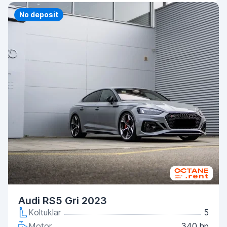
Priority
No deposit
Audi RS5 Gri 2023
Koltuklar
5
Motor
340 hp