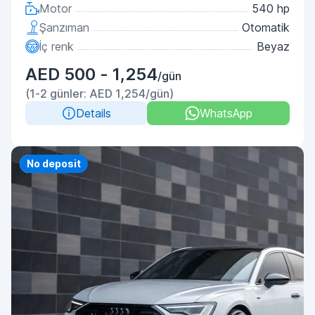
Motor
540 hp
Şanzıman
Otomatik
İç renk
Beyaz
AED 500 - 1,254
/gün
(1-2 günler: AED 1,254/gün)
Details
WhatsApp
Priority
No deposit