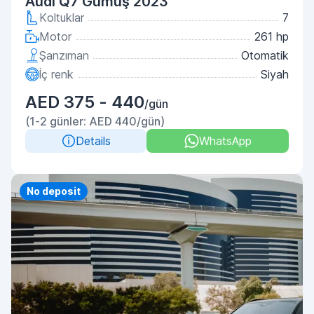
Audi Q7 Gümüş 2023
Koltuklar
7
Motor
261 hp
Şanzıman
Otomatik
İç renk
Siyah
AED 375 - 440
/gün
(1-2 günler: AED 440/gün)
Details
WhatsApp
Priority
No deposit