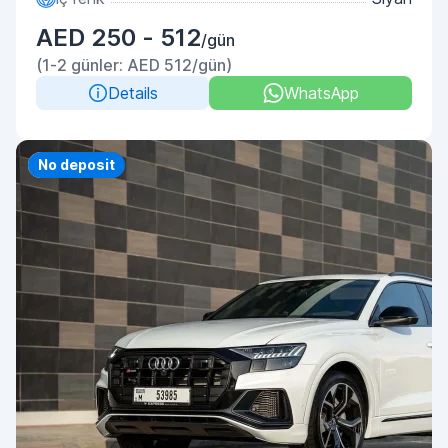
AED 250 - 512
/gün
(1-2 günler: AED 512/gün)
Details
WhatsApp
Priority
No deposit