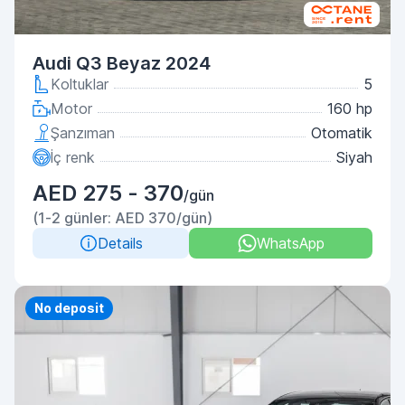
Audi Q3 Beyaz 2024
Koltuklar
5
Motor
160 hp
Şanzıman
Otomatik
İç renk
Siyah
AED 275 - 370
/gün
(1-2 günler: AED 370/gün)
Details
WhatsApp
Priority
No deposit