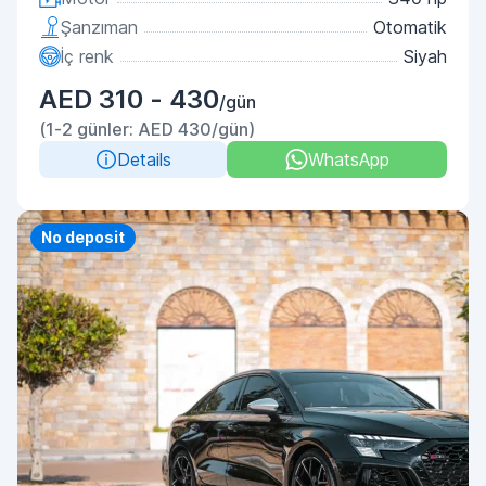
Şanzıman
Otomatik
İç renk
Siyah
AED 310 - 430
/gün
(1-2 günler: AED 430/gün)
Details
WhatsApp
Priority
No deposit