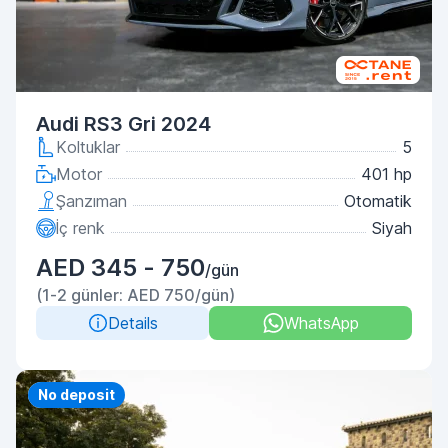
Audi RS3 Gri 2024
Koltuklar
5
Motor
401 hp
Şanzıman
Otomatik
İç renk
Siyah
AED 345 - 750
/gün
(1-2 günler: AED 750/gün)
Details
WhatsApp
Priority
No deposit