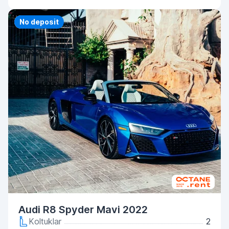
Priority
No deposit
Audi R8 Spyder Mavi 2022
Koltuklar
2