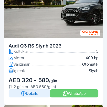
Audi Q3 RS Siyah 2023
Koltuklar
5
Motor
400 hp
Şanzıman
Otomatik
İç renk
Siyah
AED 320 - 580
/gün
(1-2 günler: AED 580/gün)
Details
WhatsApp