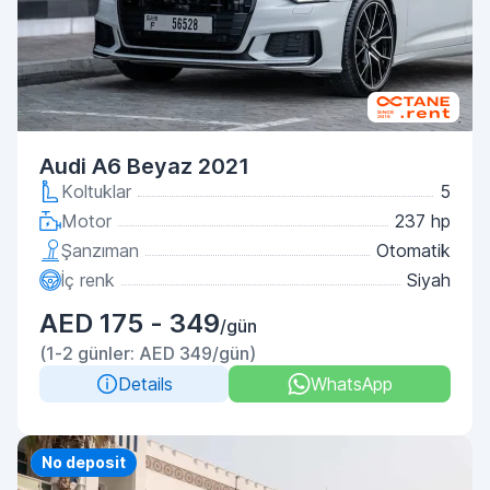
Audi A6 Beyaz 2021
Koltuklar
5
Motor
237 hp
Şanzıman
Otomatik
İç renk
Siyah
AED 175 - 349
/gün
(1-2 günler: AED 349/gün)
Details
WhatsApp
Priority
No deposit