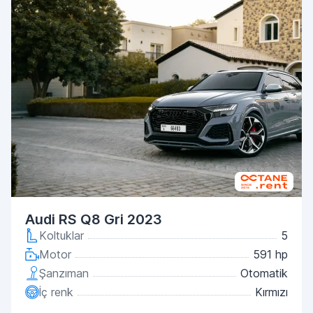
Audi RS Q8 Gri 2023
Koltuklar
5
Motor
591 hp
Şanzıman
Otomatik
İç renk
Kırmızı