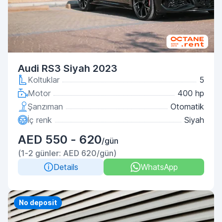
Audi RS3 Siyah 2023
Koltuklar
5
Motor
400 hp
Şanzıman
Otomatik
İç renk
Siyah
AED 550 - 620
/gün
(1-2 günler: AED 620/gün)
Details
WhatsApp
Priority
No deposit