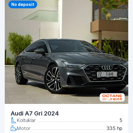
Priority
No deposit
Audi A7 Gri 2024
Koltuklar
5
Motor
335 hp