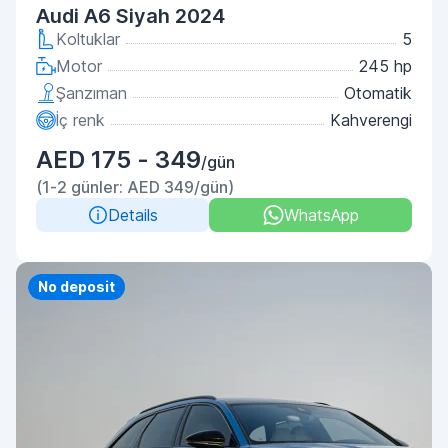
Audi A6 Siyah 2024
Koltuklar
5
Motor
245 hp
Şanzıman
Otomatik
İç renk
Kahverengi
AED 175 - 349
/gün
(1-2 günler: AED 349/gün)
Details
WhatsApp
Priority
No deposit