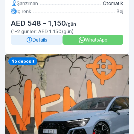
Şanzıman
Otomatik
İç renk
Bej
AED 548 - 1,150
/gün
(1-2 günler: AED 1,150/gün)
Details
WhatsApp
Priority
No deposit