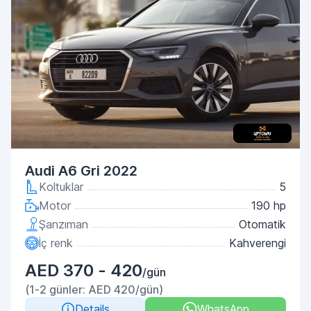
Audi A6 Gri 2022
Koltuklar
5
Motor
190 hp
Şanzıman
Otomatik
İç renk
Kahverengi
AED 370 - 420
/gün
(1-2 günler: AED 420/gün)
Details
WhatsApp