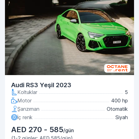
Audi RS3 Yeşil 2023
Koltuklar
5
Motor
400 hp
Şanzıman
Otomatik
İç renk
Siyah
AED 270 - 585
/gün
(1-2 günler: AED 585/gün)