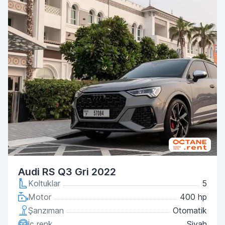
Audi RS Q3 Gri 2022
Koltuklar
5
Motor
400 hp
Şanzıman
Otomatik
İç renk
Siyah