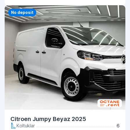
Priority
No deposit
Citroen Jumpy Beyaz 2025
Koltuklar
6