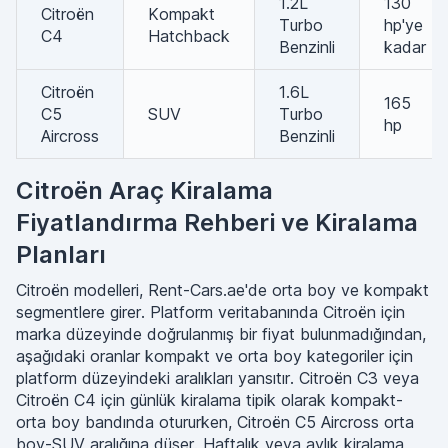
1.2L
130
Citroën
Kompakt
Turbo
hp'ye
C4
Hatchback
Benzinli
kadar
Citroën
1.6L
165
C5
SUV
Turbo
hp
Aircross
Benzinli
Citroën Araç Kiralama
Fiyatlandırma Rehberi ve Kiralama
Planları
Citroën modelleri, Rent-Cars.ae'de orta boy ve kompakt
segmentlere girer. Platform veritabanında Citroën için
marka düzeyinde doğrulanmış bir fiyat bulunmadığından,
aşağıdaki oranlar kompakt ve orta boy kategoriler için
platform düzeyindeki aralıkları yansıtır. Citroën C3 veya
Citroën C4 için günlük kiralama tipik olarak kompakt-
orta boy bandında otururken, Citroën C5 Aircross orta
boy-SUV aralığına düşer. Haftalık veya aylık kiralama