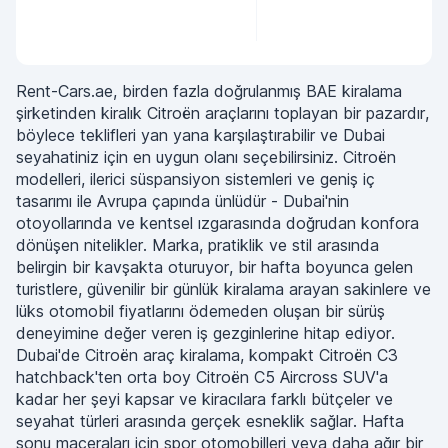
Rent-Cars.ae, birden fazla doğrulanmış BAE kiralama
şirketinden kiralık Citroën araçlarını toplayan bir pazardır,
böylece teklifleri yan yana karşılaştırabilir ve Dubai
seyahatiniz için en uygun olanı seçebilirsiniz. Citroën
modelleri, ilerici süspansiyon sistemleri ve geniş iç
tasarımı ile Avrupa çapında ünlüdür - Dubai'nin
otoyollarında ve kentsel ızgarasında doğrudan konfora
dönüşen nitelikler. Marka, pratiklik ve stil arasında
belirgin bir kavşakta oturuyor, bir hafta boyunca gelen
turistlere, güvenilir bir günlük kiralama arayan sakinlere ve
lüks otomobil fiyatlarını ödemeden oluşan bir sürüş
deneyimine değer veren iş gezginlerine hitap ediyor.
Dubai'de Citroën araç kiralama, kompakt Citroën C3
hatchback'ten orta boy Citroën C5 Aircross SUV'a
kadar her şeyi kapsar ve kiracılara farklı bütçeler ve
seyahat türleri arasında gerçek esneklik sağlar. Hafta
sonu maceraları için spor otomobilleri veya daha ağır bir