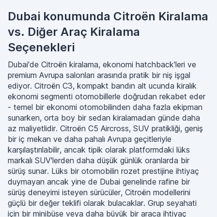
Dubai konumunda Citroën Kiralama
vs. Diğer Araç Kiralama
Seçenekleri
Dubai'de Citroën kiralama, ekonomi hatchback'leri ve
premium Avrupa salonları arasında pratik bir niş işgal
ediyor. Citroën C3, kompakt bandın alt ucunda kiralık
ekonomi segmenti otomobillerle doğrudan rekabet eder
- temel bir ekonomi otomobilinden daha fazla ekipman
sunarken, orta boy bir sedan kiralamadan günde daha
az maliyetlidir. Citroën C5 Aircross, SUV pratikliği, geniş
bir iç mekan ve daha pahalı Avrupa geçitleriyle
karşılaştırılabilir, ancak tipik olarak platformdaki lüks
markalı SUV'lerden daha düşük günlük oranlarda bir
sürüş sunar. Lüks bir otomobilin rozet prestijine ihtiyaç
duymayan ancak yine de Dubai genelinde rafine bir
sürüş deneyimi isteyen sürücüler, Citroën modellerini
güçlü bir değer teklifi olarak bulacaklar. Grup seyahati
için bir minibüse veya daha büyük bir araca ihtiyaç