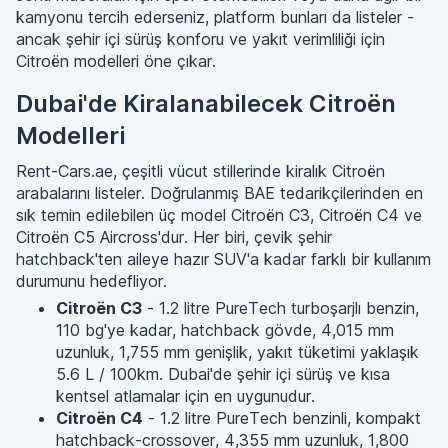
kamyonu tercih ederseniz, platform bunları da listeler -
ancak şehir içi sürüş konforu ve yakıt verimliliği için
Citroën modelleri öne çıkar.
Dubai'de Kiralanabilecek Citroën
Modelleri
Rent-Cars.ae, çeşitli vücut stillerinde kiralık Citroën
arabalarını listeler. Doğrulanmış BAE tedarikçilerinden en
sık temin edilebilen üç model Citroën C3, Citroën C4 ve
Citroën C5 Aircross'dur. Her biri, çevik şehir
hatchback'ten aileye hazır SUV'a kadar farklı bir kullanım
durumunu hedefliyor.
Citroën C3
- 1.2 litre PureTech turboşarjlı benzin,
110 bg'ye kadar, hatchback gövde, 4,015 mm
uzunluk, 1,755 mm genişlik, yakıt tüketimi yaklaşık
5.6 L / 100km. Dubai'de şehir içi sürüş ve kısa
kentsel atlamalar için en uygunudur.
Citroën C4
- 1.2 litre PureTech benzinli, kompakt
hatchback-crossover, 4,355 mm uzunluk, 1,800