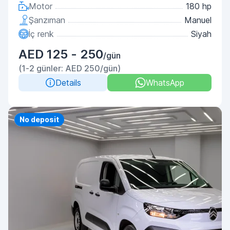
Motor
180 hp
Şanzıman
Manuel
İç renk
Siyah
AED 125 - 250
/gün
(1-2 günler: AED 250/gün)
Details
WhatsApp
Priority
No deposit