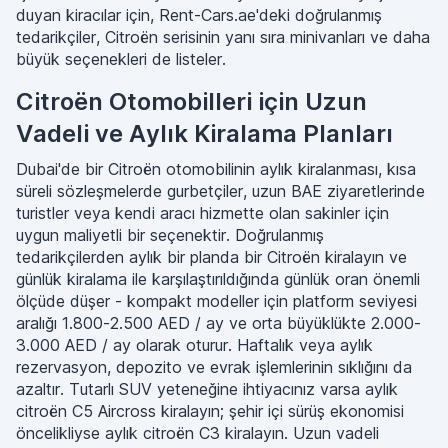
duyan kiracılar için, Rent-Cars.ae'deki doğrulanmış
tedarikçiler, Citroën serisinin yanı sıra minivanları ve daha
büyük seçenekleri de listeler.
Citroën Otomobilleri için Uzun
Vadeli ve Aylık Kiralama Planları
Dubai'de bir Citroën otomobilinin aylık kiralanması, kısa
süreli sözleşmelerde gurbetçiler, uzun BAE ziyaretlerinde
turistler veya kendi aracı hizmette olan sakinler için
uygun maliyetli bir seçenektir. Doğrulanmış
tedarikçilerden aylık bir planda bir Citroën kiralayın ve
günlük kiralama ile karşılaştırıldığında günlük oran önemli
ölçüde düşer - kompakt modeller için platform seviyesi
aralığı 1.800-2.500 AED / ay ve orta büyüklükte 2.000-
3.000 AED / ay olarak oturur. Haftalık veya aylık
rezervasyon, depozito ve evrak işlemlerinin sıklığını da
azaltır. Tutarlı SUV yeteneğine ihtiyacınız varsa aylık
citroën C5 Aircross kiralayın; şehir içi sürüş ekonomisi
öncelikliyse aylık citroën C3 kiralayın. Uzun vadeli