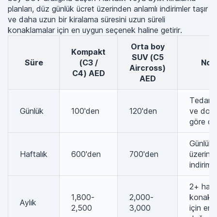
planları, düz günlük ücret üzerinden anlamlı indirimler taşır
ve daha uzun bir kiralama süresini uzun süreli
konaklamalar için en uygun seçenek haline getirir.
Orta boy
Kompakt
SUV (C5
Süre
(C3 /
Not
Aircross)
C4) AED
AED
Tedarik
Günlük
100'den
120'den
ve don
göre değ
Günlük 
Haftalık
600'den
700'den
üzerind
indirim
2+ haft
1,800-
2,000-
konakla
Aylık
2,500
3,000
için en i