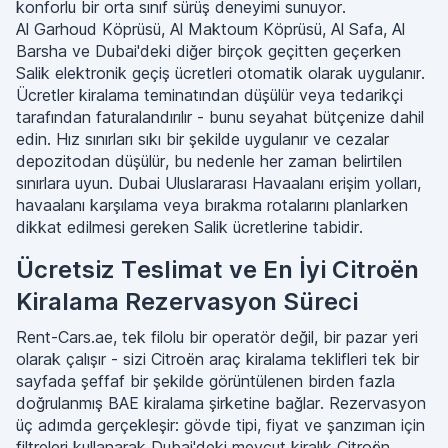
konforlu bir orta sınıf sürüş deneyimi sunuyor.
Al Garhoud Köprüsü, Al Maktoum Köprüsü, Al Safa, Al
Barsha ve Dubai'deki diğer birçok geçitten geçerken
Salik elektronik geçiş ücretleri otomatik olarak uygulanır.
Ücretler kiralama teminatından düşülür veya tedarikçi
tarafından faturalandırılır - bunu seyahat bütçenize dahil
edin. Hız sınırları sıkı bir şekilde uygulanır ve cezalar
depozitodan düşülür, bu nedenle her zaman belirtilen
sınırlara uyun. Dubai Uluslararası Havaalanı erişim yolları,
havaalanı karşılama veya bırakma rotalarını planlarken
dikkat edilmesi gereken Salik ücretlerine tabidir.
Ücretsiz Teslimat ve En İyi Citroën
Kiralama Rezervasyon Süreci
Rent-Cars.ae, tek filolu bir operatör değil, bir pazar yeri
olarak çalışır - sizi Citroën araç kiralama teklifleri tek bir
sayfada şeffaf bir şekilde görüntülenen birden fazla
doğrulanmış BAE kiralama şirketine bağlar. Rezervasyon
üç adımda gerçekleşir: gövde tipi, fiyat ve şanzıman için
filtreleri kullanarak Dubai'deki mevcut kiralık Citroën