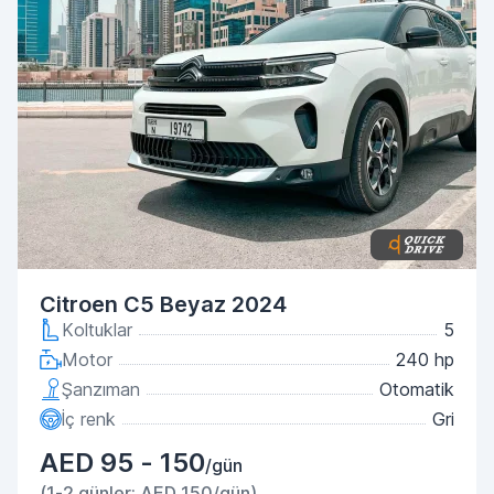
Citroen C5 Beyaz 2024
Koltuklar
5
Motor
240 hp
Şanzıman
Otomatik
İç renk
Gri
AED 95 - 150
/gün
(1-2 günler: AED 150/gün)