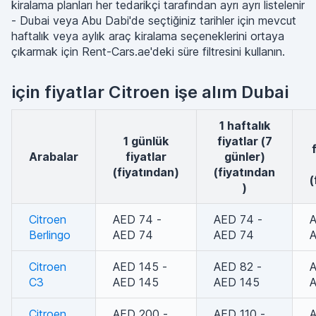
kiralama planları her tedarikçi tarafından ayrı ayrı listelenir
- Dubai veya Abu Dabi'de seçtiğiniz tarihler için mevcut
haftalık veya aylık araç kiralama seçeneklerini ortaya
çıkarmak için Rent-Cars.ae'deki süre filtresini kullanın.
için fiyatlar Citroen işe alım Dubai
1 haftalık
1 günlük
fiyatlar (7
arabalar
fiyatlar
günler)
(fiyatından)
(fiyatından
(
)
Citroen
AED 74 -
AED 74 -
A
Berlingo
AED 74
AED 74
Citroen
AED 145 -
AED 82 -
A
C3
AED 145
AED 145
Citroen
AED 200 -
AED 110 -
A