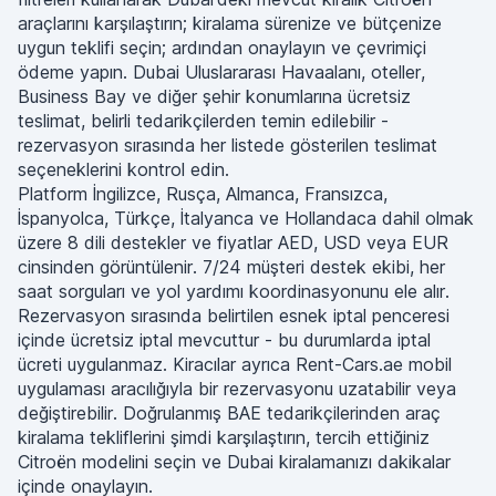
araçlarını karşılaştırın; kiralama sürenize ve bütçenize
uygun teklifi seçin; ardından onaylayın ve çevrimiçi
ödeme yapın. Dubai Uluslararası Havaalanı, oteller,
Business Bay ve diğer şehir konumlarına ücretsiz
teslimat, belirli tedarikçilerden temin edilebilir -
rezervasyon sırasında her listede gösterilen teslimat
seçeneklerini kontrol edin.
Platform İngilizce, Rusça, Almanca, Fransızca,
İspanyolca, Türkçe, İtalyanca ve Hollandaca dahil olmak
üzere 8 dili destekler ve fiyatlar AED, USD veya EUR
cinsinden görüntülenir. 7/24 müşteri destek ekibi, her
saat sorguları ve yol yardımı koordinasyonunu ele alır.
Rezervasyon sırasında belirtilen esnek iptal penceresi
içinde ücretsiz iptal mevcuttur - bu durumlarda iptal
ücreti uygulanmaz. Kiracılar ayrıca Rent-Cars.ae mobil
uygulaması aracılığıyla bir rezervasyonu uzatabilir veya
değiştirebilir. Doğrulanmış BAE tedarikçilerinden araç
kiralama tekliflerini şimdi karşılaştırın, tercih ettiğiniz
Citroën modelini seçin ve Dubai kiralamanızı dakikalar
içinde onaylayın.