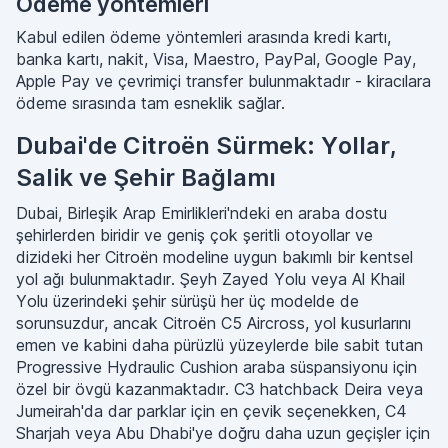
Ödeme yöntemleri
Kabul edilen ödeme yöntemleri arasında kredi kartı,
banka kartı, nakit, Visa, Maestro, PayPal, Google Pay,
Apple Pay ve çevrimiçi transfer bulunmaktadır - kiracılara
ödeme sırasında tam esneklik sağlar.
Dubai'de Citroën Sürmek: Yollar,
Salik ve Şehir Bağlamı
Dubai, Birleşik Arap Emirlikleri'ndeki en araba dostu
şehirlerden biridir ve geniş çok şeritli otoyollar ve
dizideki her Citroën modeline uygun bakımlı bir kentsel
yol ağı bulunmaktadır. Şeyh Zayed Yolu veya Al Khail
Yolu üzerindeki şehir sürüşü her üç modelde de
sorunsuzdur, ancak Citroën C5 Aircross, yol kusurlarını
emen ve kabini daha pürüzlü yüzeylerde bile sabit tutan
Progressive Hydraulic Cushion araba süspansiyonu için
özel bir övgü kazanmaktadır. C3 hatchback Deira veya
Jumeirah'da dar parklar için en çevik seçenekken, C4
Sharjah veya Abu Dhabi'ye doğru daha uzun geçişler için