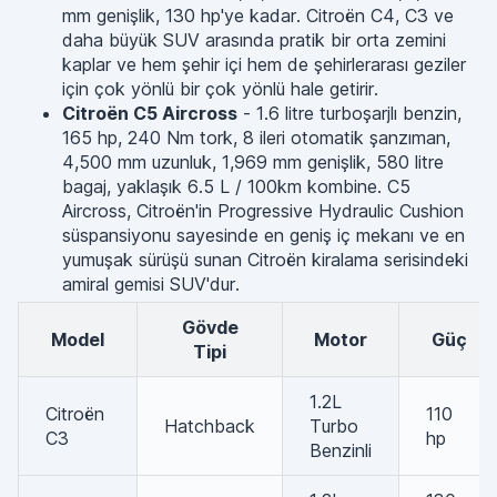
mm genişlik, 130 hp'ye kadar. Citroën C4, C3 ve
daha büyük SUV arasında pratik bir orta zemini
kaplar ve hem şehir içi hem de şehirlerarası geziler
için çok yönlü bir çok yönlü hale getirir.
Citroën C5 Aircross
- 1.6 litre turboşarjlı benzin,
165 hp, 240 Nm tork, 8 ileri otomatik şanzıman,
4,500 mm uzunluk, 1,969 mm genişlik, 580 litre
bagaj, yaklaşık 6.5 L / 100km kombine. C5
Aircross, Citroën'in Progressive Hydraulic Cushion
süspansiyonu sayesinde en geniş iç mekanı ve en
yumuşak sürüşü sunan Citroën kiralama serisindeki
amiral gemisi SUV'dur.
Gövde
Model
Motor
Güç
Tipi
1.2L
Citroën
110
Hatchback
Turbo
C3
hp
Benzinli