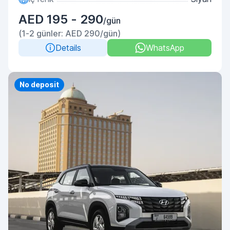
AED 195 - 290
/gün
(1-2 günler: AED 290/gün)
Details
WhatsApp
Priority
No deposit