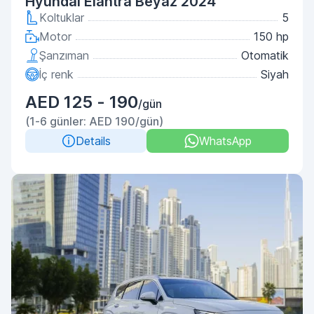
Hyundai Elantra Beyaz 2024
Koltuklar
5
Motor
150 hp
Şanzıman
Otomatik
İç renk
Siyah
AED 125 - 190
/gün
(1-6 günler: AED 190/gün)
Details
WhatsApp