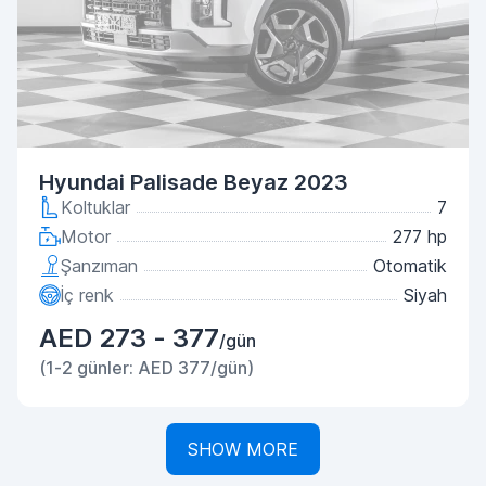
Hyundai Palisade Beyaz 2023
Koltuklar
7
Motor
277 hp
Şanzıman
Otomatik
İç renk
Siyah
AED 273 - 377
/gün
(1-2 günler: AED 377/gün)
SHOW MORE