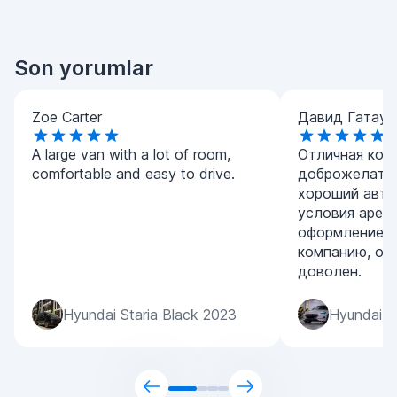
Son yorumlar
Zoe Carter
Давид Гатаул
A large van with a lot of room,
Отличная комп
comfortable and easy to drive.
доброжелател
хороший авто
условия арен
оформление. 
компанию, ос
доволен.
Hyundai Staria Black 2023
Hyundai S