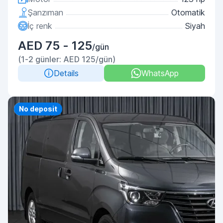
Şanzıman
Otomatik
İç renk
Siyah
AED 75 - 125
/gün
(1-2 günler: AED 125/gün)
Details
WhatsApp
Priority
No deposit