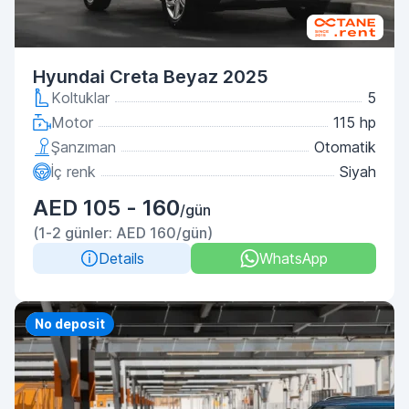
Hyundai Creta Beyaz 2025
Koltuklar
5
Motor
115 hp
Şanzıman
Otomatik
İç renk
Siyah
AED 105 - 160
/gün
(1-2 günler: AED 160/gün)
Details
WhatsApp
Priority
No deposit