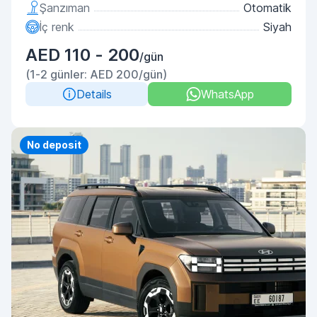
Şanzıman
Otomatik
İç renk
Siyah
AED 110 - 200
/gün
(1-2 günler: AED 200/gün)
Details
WhatsApp
No deposit