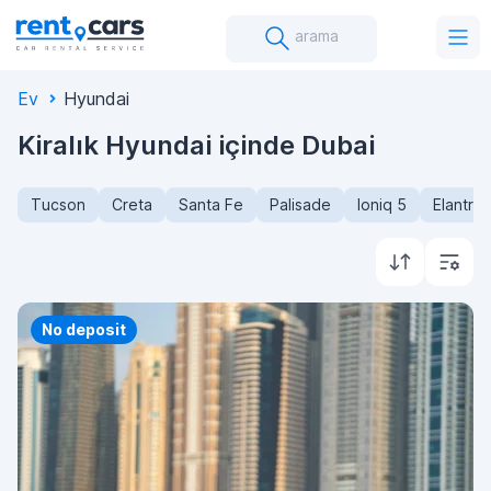
arama
Ev
Hyundai
Kiralık Hyundai içinde Dubai
Tucson
Creta
Santa Fe
Palisade
Ioniq 5
Elantra
Priority
No deposit