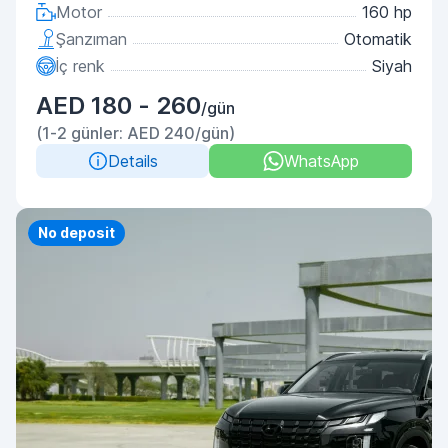
Motor
160 hp
Şanzıman
Otomatik
İç renk
Siyah
AED 180 - 260
/gün
(1-2 günler: AED 240/gün)
Details
WhatsApp
Priority
No deposit