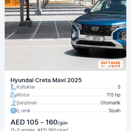
Hyundai Creta Mavi 2025
Koltuklar
5
Motor
115 hp
Şanzıman
Otomatik
İç renk
Siyah
AED 105 - 160
/gün
(1-2 günler: AED 160/gün)