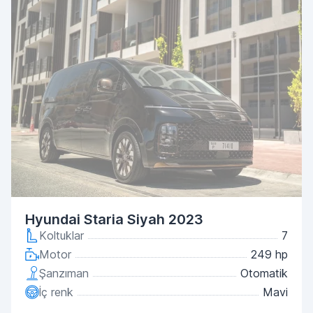
Hyundai Staria Siyah 2023
Koltuklar
7
Motor
249 hp
Şanzıman
Otomatik
İç renk
Mavi