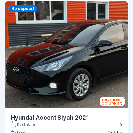
Priority
No deposit
Hyundai Accent Siyah 2021
Koltuklar
5
Motor
123 hp