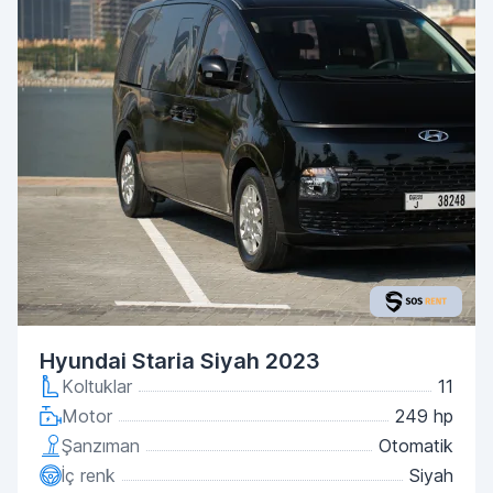
Hyundai Staria Siyah 2023
Koltuklar
11
Motor
249 hp
Şanzıman
Otomatik
İç renk
Siyah