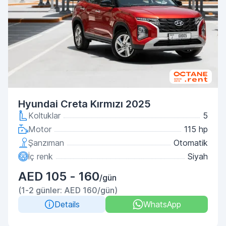
Hyundai Creta Kırmızı 2025
Koltuklar
5
Motor
115 hp
Şanzıman
Otomatik
İç renk
Siyah
AED 105 - 160
/gün
(1-2 günler: AED 160/gün)
Details
WhatsApp