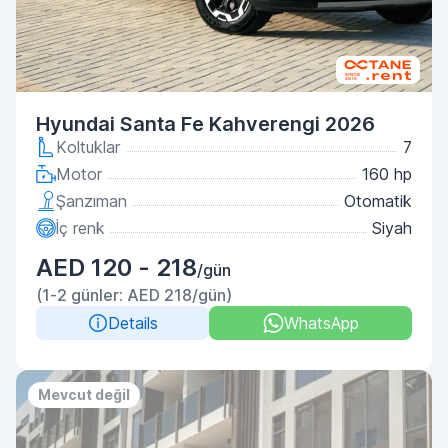
Hyundai Santa Fe Kahverengi 2026
Koltuklar
7
Motor
160 hp
Şanzıman
Otomatik
İç renk
Siyah
AED 120 - 218
/gün
(1-2 günler: AED 218/gün)
Details
WhatsApp
Mevcut değil