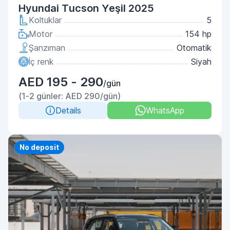
Hyundai Tucson Yeşil 2025
Koltuklar
5
Motor
154 hp
Şanzıman
Otomatik
İç renk
Siyah
AED 195 - 290
/gün
(1-2 günler: AED 290/gün)
Details
WhatsApp
Priority
No deposit