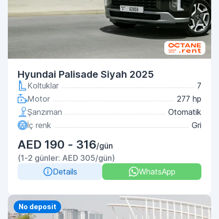
Hyundai Palisade Siyah 2025
Koltuklar
7
Motor
277 hp
Şanzıman
Otomatik
İç renk
Gri
AED 190 - 316
/gün
(1-2 günler: AED 305/gün)
Details
WhatsApp
Priority
No deposit