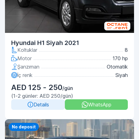
Hyundai H1 Siyah 2021
Koltuklar
8
Motor
170 hp
Şanzıman
Otomatik
İç renk
Siyah
AED 125 - 250
/gün
(1-2 günler: AED 250/gün)
Details
WhatsApp
No deposit