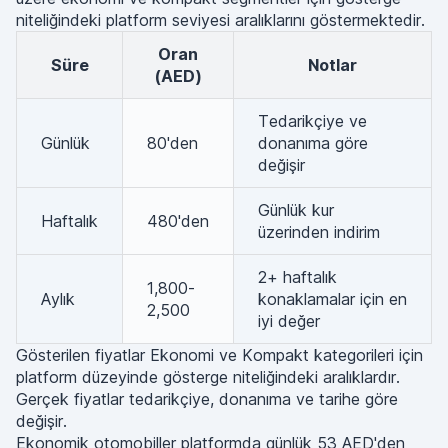
niteliğindeki platform seviyesi aralıklarını göstermektedir.
Oran
Süre
Notlar
(AED)
Tedarikçiye ve
Günlük
80'den
donanıma göre
değişir
Günlük kur
Haftalık
480'den
üzerinden indirim
2+ haftalık
1,800-
Aylık
konaklamalar için en
2,500
iyi değer
Gösterilen fiyatlar Ekonomi ve Kompakt kategorileri için
platform düzeyinde gösterge niteliğindeki aralıklardır.
Gerçek fiyatlar tedarikçiye, donanıma ve tarihe göre
değişir.
Ekonomik otomobiller platformda günlük 53 AED'den