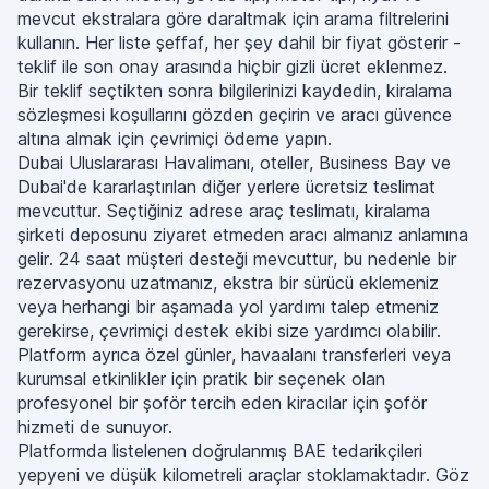
mevcut ekstralara göre daraltmak için arama filtrelerini
kullanın. Her liste şeffaf, her şey dahil bir fiyat gösterir -
teklif ile son onay arasında hiçbir gizli ücret eklenmez.
Bir teklif seçtikten sonra bilgilerinizi kaydedin, kiralama
sözleşmesi koşullarını gözden geçirin ve aracı güvence
altına almak için çevrimiçi ödeme yapın.
Dubai Uluslararası Havalimanı, oteller, Business Bay ve
Dubai'de kararlaştırılan diğer yerlere ücretsiz teslimat
mevcuttur. Seçtiğiniz adrese araç teslimatı, kiralama
şirketi deposunu ziyaret etmeden aracı almanız anlamına
gelir. 24 saat müşteri desteği mevcuttur, bu nedenle bir
rezervasyonu uzatmanız, ekstra bir sürücü eklemeniz
veya herhangi bir aşamada yol yardımı talep etmeniz
gerekirse, çevrimiçi destek ekibi size yardımcı olabilir.
Platform ayrıca özel günler, havaalanı transferleri veya
kurumsal etkinlikler için pratik bir seçenek olan
profesyonel bir şoför tercih eden kiracılar için şoför
hizmeti de sunuyor.
Platformda listelenen doğrulanmış BAE tedarikçileri
yepyeni ve düşük kilometreli araçlar stoklamaktadır. Göz