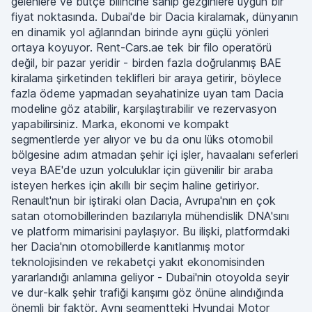
gelenlere ve bütçe bilincine sahip gezginlere uygun bir
fiyat noktasında. Dubai'de bir Dacia kiralamak, dünyanın
en dinamik yol ağlarından birinde aynı güçlü yönleri
ortaya koyuyor. Rent-Cars.ae tek bir filo operatörü
değil, bir pazar yeridir - birden fazla doğrulanmış BAE
kiralama şirketinden teklifleri bir araya getirir, böylece
fazla ödeme yapmadan seyahatinize uyan tam Dacia
modeline göz atabilir, karşılaştırabilir ve rezervasyon
yapabilirsiniz. Marka, ekonomi ve kompakt
segmentlerde yer alıyor ve bu da onu lüks otomobil
bölgesine adım atmadan şehir içi işler, havaalanı seferleri
veya BAE'de uzun yolculuklar için güvenilir bir araba
isteyen herkes için akıllı bir seçim haline getiriyor.
Renault'nun bir iştiraki olan Dacia, Avrupa'nın en çok
satan otomobillerinden bazılarıyla mühendislik DNA'sını
ve platform mimarisini paylaşıyor. Bu ilişki, platformdaki
her Dacia'nın otomobillerde kanıtlanmış motor
teknolojisinden ve rekabetçi yakıt ekonomisinden
yararlandığı anlamına geliyor - Dubai'nin otoyolda seyir
ve dur-kalk şehir trafiği karışımı göz önüne alındığında
önemli bir faktör. Aynı segmentteki Hyundai Motor