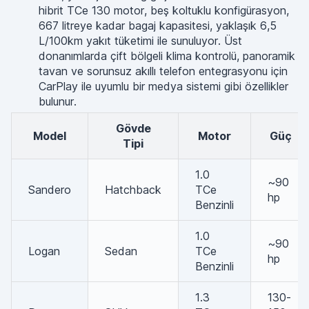
hibrit TCe 130 motor, beş koltuklu konfigürasyon,
667 litreye kadar bagaj kapasitesi, yaklaşık 6,5
L/100km yakıt tüketimi ile sunuluyor. Üst
donanımlarda çift bölgeli klima kontrolü, panoramik
tavan ve sorunsuz akıllı telefon entegrasyonu için
CarPlay ile uyumlu bir medya sistemi gibi özellikler
bulunur.
Gövde
Model
Motor
Güç
Tipi
1.0
~90
Sandero
Hatchback
TCe
hp
Benzinli
1.0
~90
Logan
Sedan
TCe
hp
Benzinli
1.3
130-