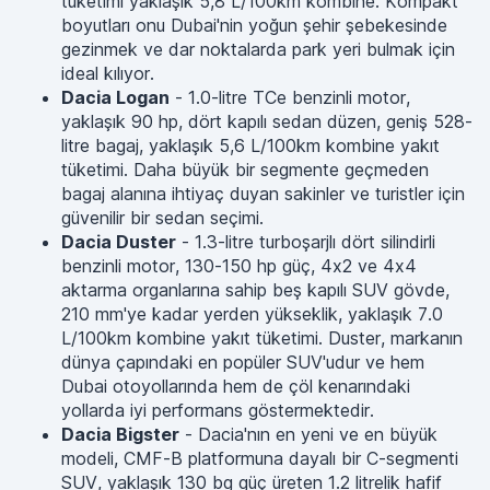
tüketimi yaklaşık 5,8 L/100km kombine. Kompakt
boyutları onu Dubai'nin yoğun şehir şebekesinde
gezinmek ve dar noktalarda park yeri bulmak için
ideal kılıyor.
Dacia Logan
- 1.0-litre TCe benzinli motor,
yaklaşık 90 hp, dört kapılı sedan düzen, geniş 528-
litre bagaj, yaklaşık 5,6 L/100km kombine yakıt
tüketimi. Daha büyük bir segmente geçmeden
bagaj alanına ihtiyaç duyan sakinler ve turistler için
güvenilir bir sedan seçimi.
Dacia Duster
- 1.3-litre turboşarjlı dört silindirli
benzinli motor, 130-150 hp güç, 4x2 ve 4x4
aktarma organlarına sahip beş kapılı SUV gövde,
210 mm'ye kadar yerden yükseklik, yaklaşık 7.0
L/100km kombine yakıt tüketimi. Duster, markanın
dünya çapındaki en popüler SUV'udur ve hem
Dubai otoyollarında hem de çöl kenarındaki
yollarda iyi performans göstermektedir.
Dacia Bigster
- Dacia'nın en yeni ve en büyük
modeli, CMF-B platformuna dayalı bir C-segmenti
SUV, yaklaşık 130 bg güç üreten 1.2 litrelik hafif