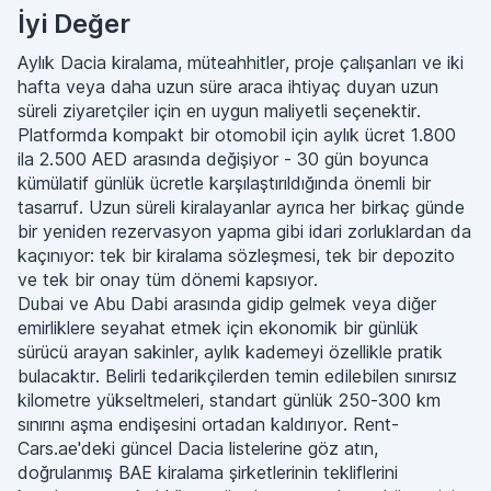
İyi Değer
Aylık Dacia kiralama, müteahhitler, proje çalışanları ve iki
hafta veya daha uzun süre araca ihtiyaç duyan uzun
süreli ziyaretçiler için en uygun maliyetli seçenektir.
Platformda kompakt bir otomobil için aylık ücret 1.800
ila 2.500 AED arasında değişiyor - 30 gün boyunca
kümülatif günlük ücretle karşılaştırıldığında önemli bir
tasarruf. Uzun süreli kiralayanlar ayrıca her birkaç günde
bir yeniden rezervasyon yapma gibi idari zorluklardan da
kaçınıyor: tek bir kiralama sözleşmesi, tek bir depozito
ve tek bir onay tüm dönemi kapsıyor.
Dubai ve Abu Dabi arasında gidip gelmek veya diğer
emirliklere seyahat etmek için ekonomik bir günlük
sürücü arayan sakinler, aylık kademeyi özellikle pratik
bulacaktır. Belirli tedarikçilerden temin edilebilen sınırsız
kilometre yükseltmeleri, standart günlük 250-300 km
sınırını aşma endişesini ortadan kaldırıyor. Rent-
Cars.ae'deki güncel Dacia listelerine göz atın,
doğrulanmış BAE kiralama şirketlerinin tekliflerini