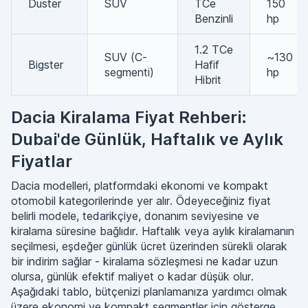
Duster
SUV
TCe
150
Benzinli
hp
1.2 TCe
SUV (C-
~130
Bigster
Hafif
segmenti)
hp
Hibrit
Dacia Kiralama Fiyat Rehberi:
Dubai'de Günlük, Haftalık ve Aylık
Fiyatlar
Dacia modelleri, platformdaki ekonomi ve kompakt
otomobil kategorilerinde yer alır. Ödeyeceğiniz fiyat
belirli modele, tedarikçiye, donanım seviyesine ve
kiralama süresine bağlıdır. Haftalık veya aylık kiralamanın
seçilmesi, eşdeğer günlük ücret üzerinden sürekli olarak
bir indirim sağlar - kiralama sözleşmesi ne kadar uzun
olursa, günlük efektif maliyet o kadar düşük olur.
Aşağıdaki tablo, bütçenizi planlamanıza yardımcı olmak
üzere ekonomi ve kompakt segmentler için gösterge