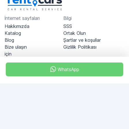
İnternet sayfaları
Bilgi
Hakkımızda
SSS
Katalog
Ortak Olun
Blog
Şartlar ve koşullar
Bize ulaşın
Gizlilik Politikası
için
WhatsApp
Dubai - Al Khabeesi
ALBAHAR building
Office 101-33
+971-56-505-8555