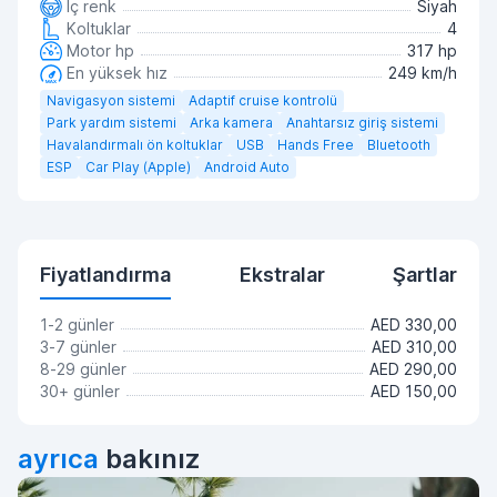
İç renk
Siyah
Koltuklar
4
Motor hp
317 hp
En yüksek hız
249 km/h
Navigasyon sistemi
Adaptif cruise kontrolü
Park yardım sistemi
Arka kamera
Anahtarsız giriş sistemi
Havalandırmalı ön koltuklar
USB
Hands Free
Bluetooth
ESP
Car Play (Apple)
Android Auto
Fiyatlandırma
Ekstralar
Şartlar
1-2 günler
AED 330,00
3-7 günler
AED 310,00
8-29 günler
AED 290,00
30+ günler
AED 150,00
ayrıca
bakınız