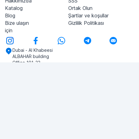
Hakkımızda
SSS
Katalog
Ortak Olun
Blog
Şartlar ve koşullar
Bize ulaşın
Gizlilik Politikası
için
Dubai - Al Khabeesi
ALBAHAR building
Office 101-33
+971-56-505-8555
Herhangi bir sorunuz var mı?
Bize yazın!