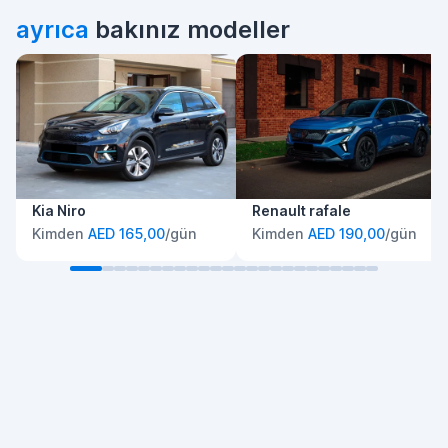
ayrıca
bakınız modeller
Kia Niro
Renault rafale
Kimden
AED 165,00
/gün
Kimden
AED 190,00
/gün