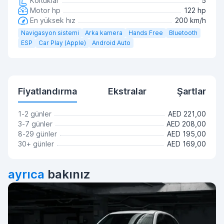
Koltuklar
5
Motor hp
122 hp
En yüksek hız
200 km/h
Navigasyon sistemi
Arka kamera
Hands Free
Bluetooth
ESP
Car Play (Apple)
Android Auto
Fiyatlandırma
Ekstralar
Şartlar
1-2 günler
AED 221,00
3-7 günler
AED 208,00
8-29 günler
AED 195,00
30+ günler
AED 169,00
ayrıca
bakınız