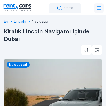
arama
Ev
Lincoln
Navigator
Kiralık Lincoln Navigator içinde
Dubai
Priority
No deposit