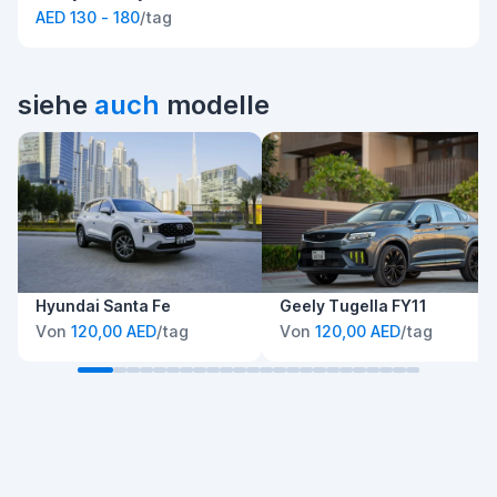
AED 130 - 180
/tag
siehe
auch
modelle
Hyundai Santa Fe
Geely Tugella FY11
Von
120,00 AED
/tag
Von
120,00 AED
/tag