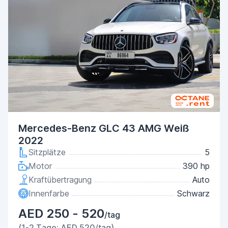
Mercedes-Benz GLC 43 AMG Weiß
2022
Sitzplätze
5
Motor
390 hp
Kraftübertragung
Auto
Innenfarbe
Schwarz
AED 250 - 520
/tag
(1-2 Tage: AED 520/tag)