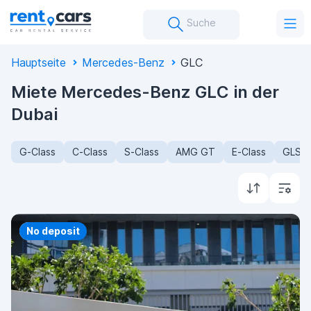
Suche
Hauptseite
Mercedes-Benz
GLC
Miete Mercedes-Benz GLC in der
Dubai
G-Class
C-Class
S-Class
AMG GT
E-Class
GLS-C
Priority
No deposit