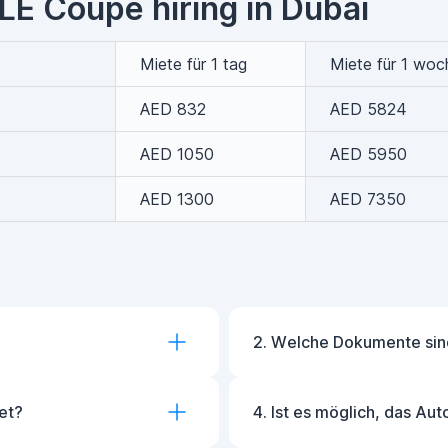
LE Coupe hiring in Dubai
Miete für 1 tag
Miete für 1 woc
AED 832
AED 5824
AED 1050
AED 5950
AED 1300
AED 7350
2. Welche Dokumente sind
et?
4. Ist es möglich, das Aut