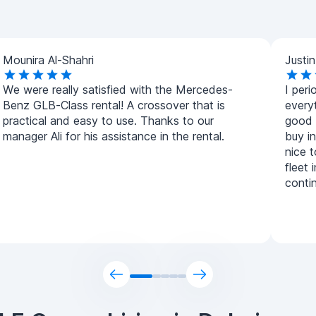
Mounira Al-Shahri
Justi
We were really satisfied with the Mercedes-
I peri
Benz GLB-Class rental! A crossover that is
everyt
practical and easy to use. Thanks to our
good a
manager Ali for his assistance in the rental.
buy in
nice 
fleet 
contin