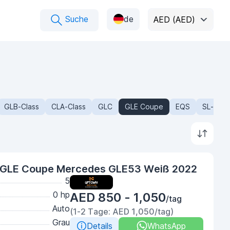
Suche
de
AED (AED)
GLB-Class
CLA-Class
GLC
GLE Coupe
EQS
SL-Clas
GLE Coupe Mercedes GLE53 Weiß 2022
5
0 hp
AED 850 - 1,050
/tag
Auto
(1-2 Tage: AED 1,050/tag)
Grau
Details
WhatsApp