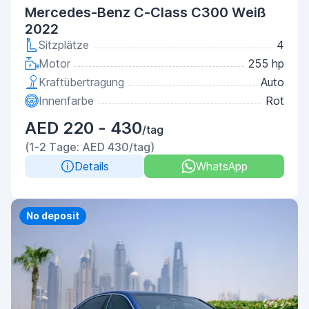
Mercedes-Benz C-Class С300 Weiß
2022
Sitzplätze
4
Motor
255 hp
Kraftübertragung
Auto
Innenfarbe
Rot
AED 220 - 430
/tag
(1-2 Tage: AED 430/tag)
Details
WhatsApp
Priority
No deposit