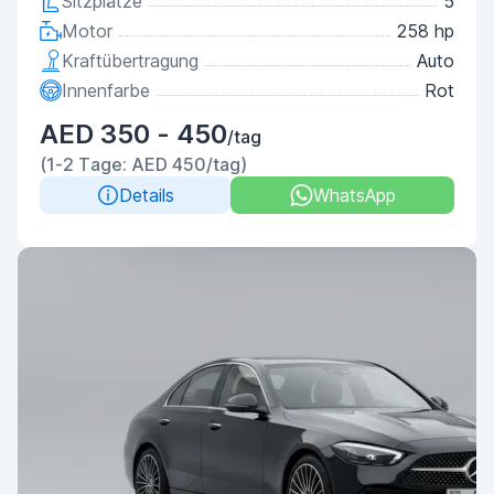
Sitzplätze
5
Motor
258 hp
Kraftübertragung
Auto
Innenfarbe
Rot
AED 350 - 450
/tag
(1-2 Tage: AED 450/tag)
Details
WhatsApp