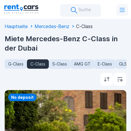
Suche
Hauptseite
Mercedes-Benz
C-Class
Miete Mercedes-Benz C-Class in
der Dubai
G-Class
C-Class
S-Class
AMG GT
E-Class
GLS-C
Priority
No deposit