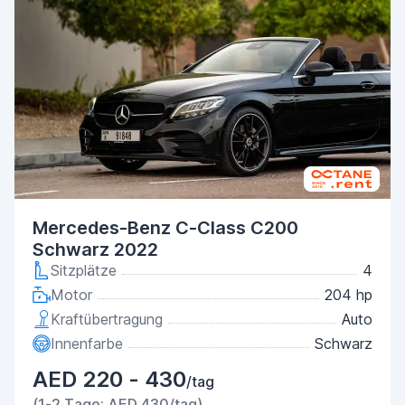
Mercedes-Benz C-Class C200
Schwarz 2022
Sitzplätze
4
Motor
204 hp
Kraftübertragung
Auto
Innenfarbe
Schwarz
AED 220 - 430
/tag
(1-2 Tage: AED 430/tag)