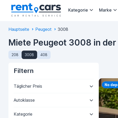
Kategorie
Marke
Hauptseite
Peugeot
3008
Miete Peugeot 3008 in der
208
3008
408
Filtern
Priorit
No dep
Täglicher Preis
Autoklasse
Kategorie