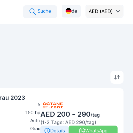
Suche
de
AED (AED)
rau 2023
5
150 hp
AED 200 - 290
/tag
Auto
(1-2 Tage: AED 290/tag)
Grau
Details
WhatsApp