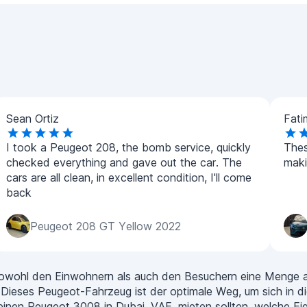
Sean Ortiz
Fati
I took a Peugeot 208, the bomb service, quickly
Thes
checked everything and gave out the car. The
maki
cars are all clean, in excellent condition, I'll come
back
Peugeot 208 GT Yellow 2022
 sowohl den Einwohnern als auch den Besuchern eine Menge an
Dieses Peugeot-Fahrzeug ist der optimale Weg, um sich in d
e einen Peugeot 3008 in Dubai, VAE, mieten sollten, welche E