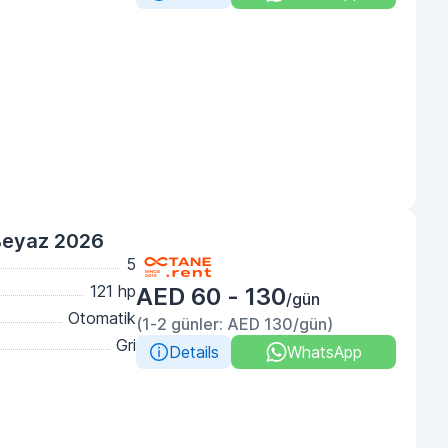
Beyaz 2026
5
121 hp
AED 60 - 130
/gün
Otomatik
(1-2 günler: AED 130/gün)
Gri
Details
WhatsApp