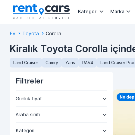
Kategori
Marka
Ev
Toyota
Corolla
Kiralık Toyota Corolla için
Land Cruiser
Camry
Yaris
RAV4
Land Cruiser Pra
Filtreler
No dep
Günlük fiyat
Araba sınıfı
Kategori