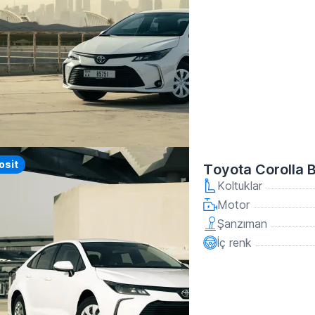
osit
Toyota Corolla 
Koltuklar
Motor
Şanzıman
İç renk