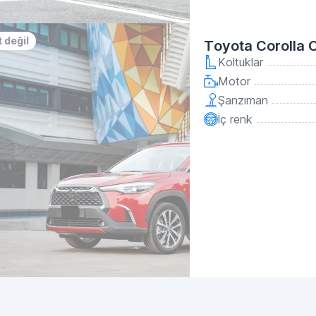
 değil
Toyota Corolla 
Koltuklar
Motor
Şanzıman
İç renk