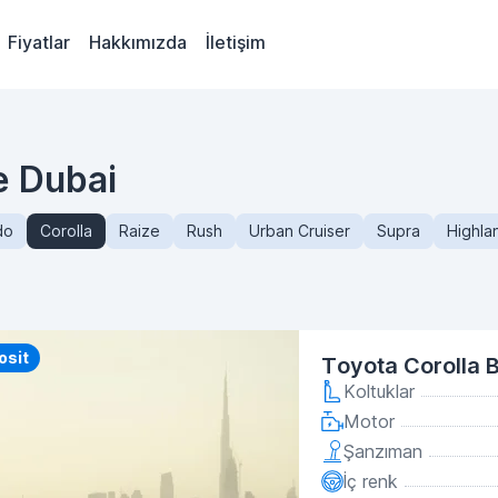
Fiyatlar
Hakkımızda
İletişim
de Dubai
do
Corolla
Raize
Rush
Urban Cruiser
Supra
Highla
osit
Toyota Corolla 
Koltuklar
Motor
Şanzıman
İç renk