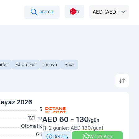
arama
tr
AED (AED)
nder
FJ Cruiser
Innova
Prius
Beyaz 2026
5
121 hp
AED 60 - 130
/gün
Otomatik
(1-2 günler: AED 130/gün)
Gri
Details
WhatsApp