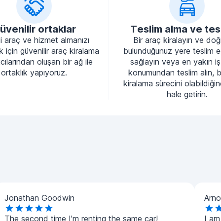
üvenilir ortaklar
Teslim alma ve tes
li araç ve hizmet almanızı
Bir araç kiralayın ve do
 için güvenilir araç kiralama
bulunduğunuz yere teslim e
cılarından oluşan bir ağ ile
sağlayın veya en yakın iş
ortaklık yapıyoruz.
konumundan teslim alın, 
kiralama sürecini olabildiği
hale getirin.
Jonathan Goodwin
Arno
The second time I'm renting the same car!
I am