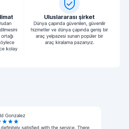
limat
Uluslararası şirket
ğrudan
Dünya çapında güvenilen, güvenilir
dilmesini
hizmetler ve dünya çapında geniş bir
 ortağı
araç yelpazesi sunan popüler bir
böylece
araç kiralama pazarıyız.
nce kolay
ld Gonzalez
 definitely satisfied with the service. There