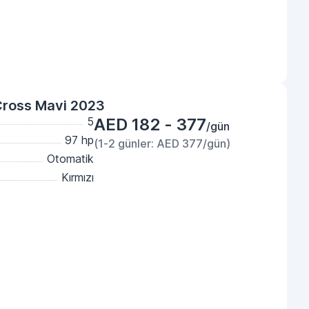
Cross Mavi 2023
5
AED 182 - 377
/gün
97 hp
(1-2 günler: AED 377/gün)
Otomatik
Kırmızı