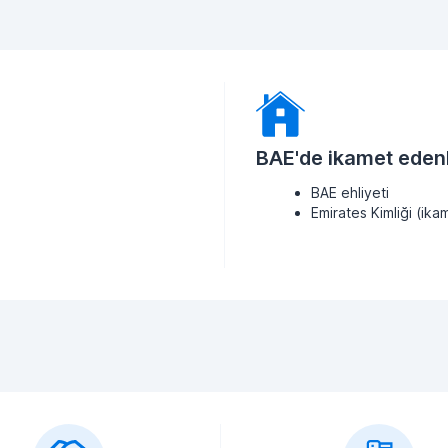
BAE'de ikamet edenl
BAE ehliyeti
Emirates Kimliği (ikam