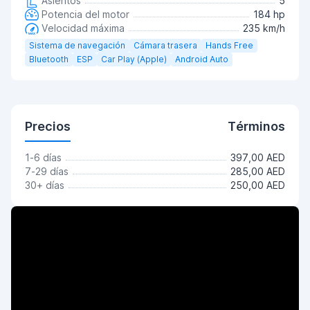
Asientos
5
Potencia del motor
184 hp
Velocidad máxima
235 km/h
Sistema de navegación
Cámara trasera
Hands Free
Bluetooth
ESP
Car Play (Apple)
Android Auto
Precios
Términos
1-6 días
397,00 AED
7-29 días
285,00 AED
30+ días
250,00 AED