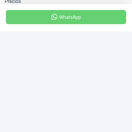
Precios
Información
PREGUNTAS FRECUENTES
WhatsApp
Hágase socio
Condiciones generales
Política de privacidad
Dubai - Al Khabeesi
ALBAHAR building
Office 101-33
+971-56-505-8555
¿Tiene una pregunta?