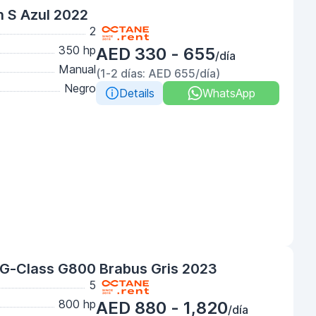
 S Azul 2022
2
350 hp
AED 330 - 655
/día
Manual
(1-2 días: AED 655/día)
Negro
Details
WhatsApp
G-Class G800 Brabus Gris 2023
5
800 hp
AED 880 - 1,820
/día