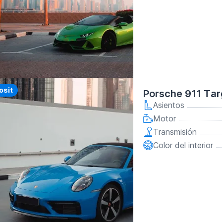
y
osit
Porsche 911 Tar
Asientos
Motor
Transmisión
Color del interior