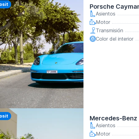
y
osit
Porsche Cayman
Asientos
Motor
Transmisión
Color del interior
y
osit
Mercedes-Benz 
Asientos
Motor