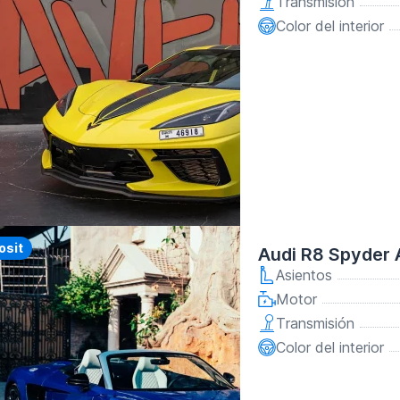
Transmisión
Color del interior
y
osit
Audi R8 Spyder 
Asientos
Motor
Transmisión
Color del interior