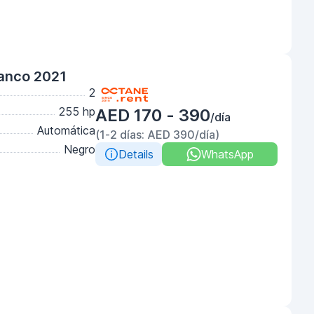
anco 2021
2
255 hp
AED 170 - 390
/día
Automática
(1-2 días: AED 390/día)
Negro
Details
WhatsApp