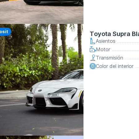
y
osit
Toyota Supra Bl
Asientos
Motor
Transmisión
Color del interior