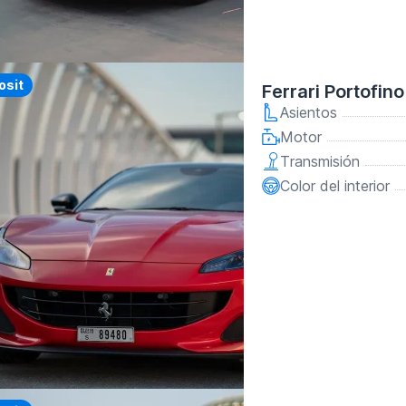
y
osit
Ferrari Portofin
Asientos
Motor
Transmisión
Color del interior