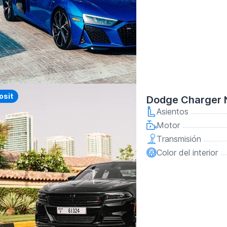
y
osit
Dodge Charger 
Asientos
Motor
Transmisión
Color del interior