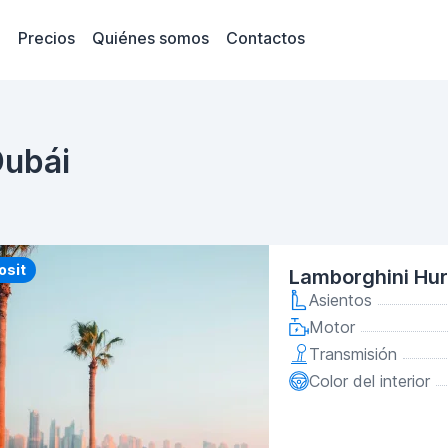
Precios
Quiénes somos
Contactos
Dubái
y
osit
Lamborghini Hu
Asientos
Motor
Transmisión
Color del interior