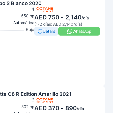
bo S Blanco 2020
4
650 hp
AED 750 - 2,140
/día
Automática
(1-2 días: AED 2,140/día)
Rojo
Details
WhatsApp
te C8 R Edition Amarillo 2021
2
502 hp
AED 370 - 890
/día