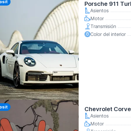
y
osit
Porsche 911 Tur
Asientos
Motor
Transmisión
Color del interior
y
osit
Chevrolet Corvet
Asientos
Motor