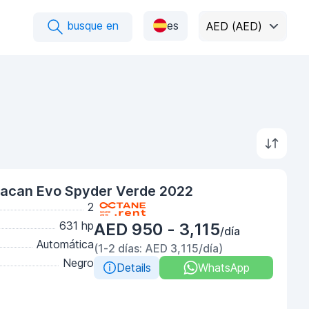
busque en
es
AED (AED)
racan Evo Spyder Verde 2022
2
631 hp
AED 950 - 3,115
/día
Automática
(1-2 días: AED 3,115/día)
Negro
Details
WhatsApp