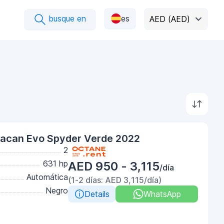
busque en
es
AED (AED)
racan Evo Spyder Verde 2022
2
631 hp
AED 950 - 3,115
/día
Automática
(1-2 días: AED 3,115/día)
Negro
Details
WhatsApp