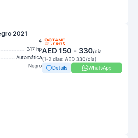
egro 2021
4
317 hp
AED 150 - 330
/día
Automática
(1-2 días: AED 330/día)
Negro
Details
WhatsApp