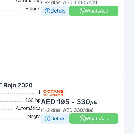
Automática
(1-2 días: AED 1,485/día)
Blanco
Details
WhatsApp
T Rojo 2020
4
460 hp
AED 195 - 330
/día
Automática
(1-2 días: AED 330/día)
Negro
Details
WhatsApp