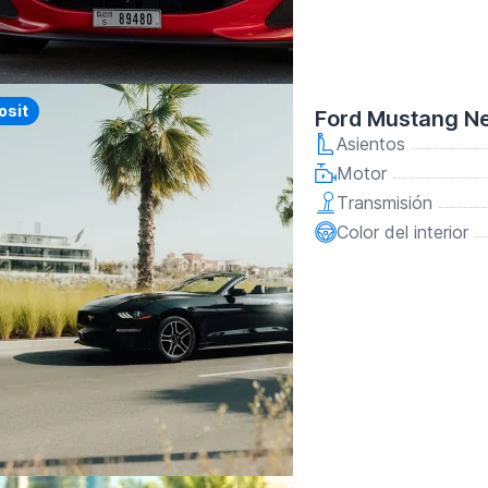
y
osit
Ford Mustang N
Asientos
Motor
Transmisión
Color del interior