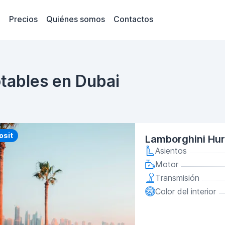
Precios
Quiénes somos
Contactos
tables en Dubai
y
osit
Lamborghini Hu
Asientos
Motor
Transmisión
Color del interior