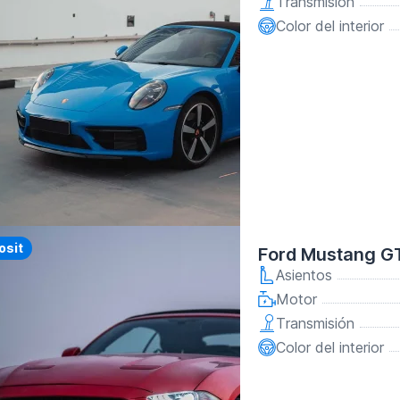
Transmisión
Color del interior
y
osit
Ford Mustang G
Asientos
Motor
Transmisión
Color del interior