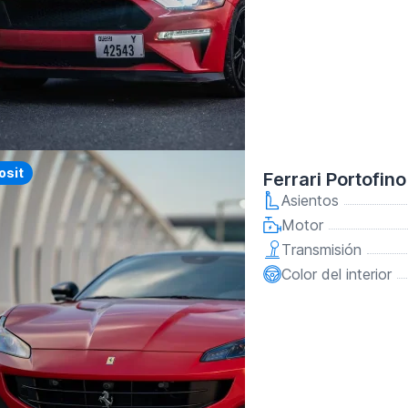
y
osit
Ferrari Portofin
Asientos
Motor
Transmisión
Color del interior