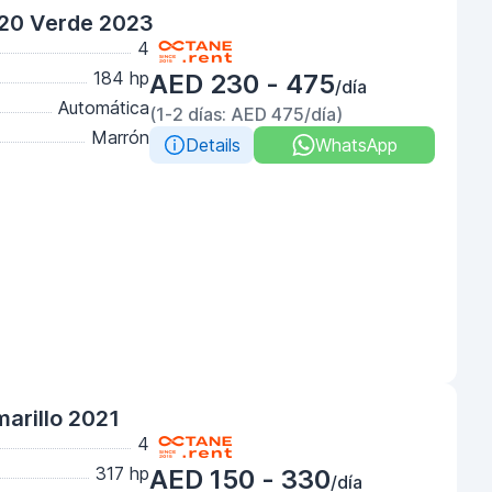
20 Verde 2023
4
184 hp
AED 230 - 475
/día
Automática
(1-2 días: AED 475/día)
Marrón
Details
WhatsApp
arillo 2021
4
317 hp
AED 150 - 330
/día