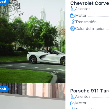
y
osit
Chevrolet Corve
Asientos
Motor
Transmisión
Color del interior
y
osit
Porsche 911 Tar
Asientos
Motor