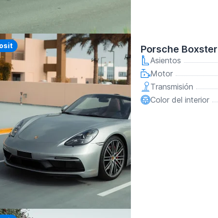
y
osit
Porsche Boxster
Asientos
Motor
Transmisión
Color del interior