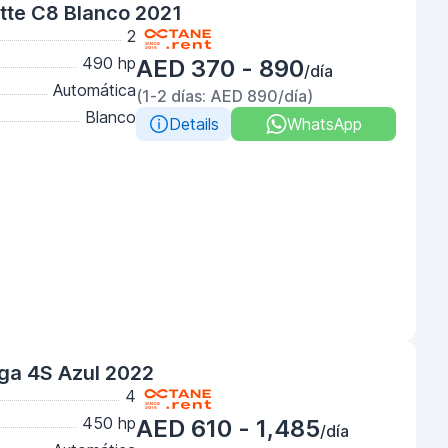
tte C8 Blanco 2021
2
490 hp
AED 370 - 890
/día
Automática
(1-2 días: AED 890/día)
Blanco
Details
WhatsApp
ga 4S Azul 2022
4
450 hp
AED 610 - 1,485
/día