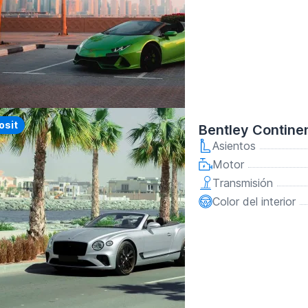
y
osit
Bentley Contine
Asientos
Motor
Transmisión
Color del interior