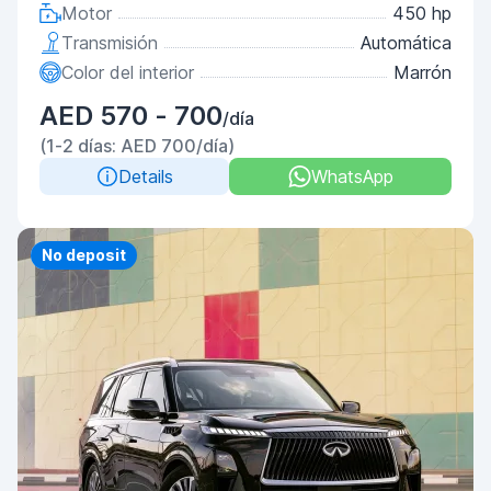
Motor
450 hp
Transmisión
Automática
Color del interior
Marrón
AED 570 - 700
/día
(1-2 días: AED 700/día)
Details
WhatsApp
Priority
No deposit