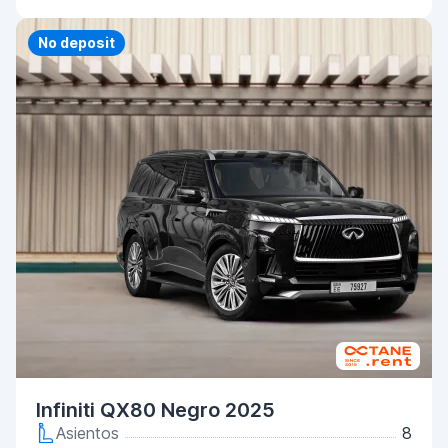
Priority
No deposit
Infiniti QX80 Negro 2025
Asientos
8