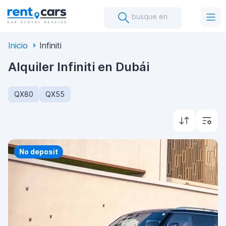
busque en
Inicio
Infiniti
Alquiler Infiniti en Dubái
QX80
QX55
Priority
No deposit