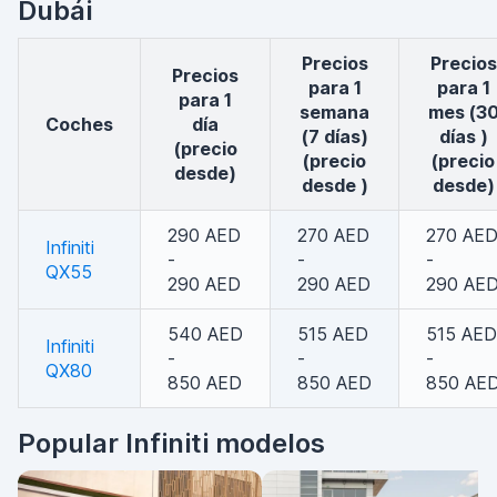
Dubái
Precios
Precios
Precios
para 1
para 1
para 1
semana
mes (3
coches
día
(7 días)
días )
(precio
(precio
(precio
desde)
desde )
desde)
290 AED
270 AED
270 AE
Infiniti
-
-
-
QX55
290 AED
290 AED
290 AE
540 AED
515 AED
515 AED
Infiniti
-
-
-
QX80
850 AED
850 AED
850 AE
Popular Infiniti modelos