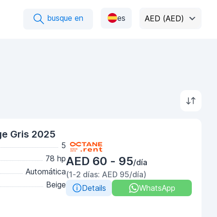
busque en
es
AED (AED)
ge Gris 2025
5
78 hp
AED 60 - 95
/día
Automática
(1-2 días: AED 95/día)
Beige
Details
WhatsApp