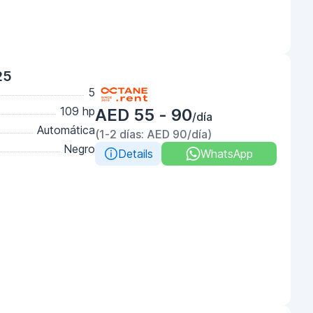
25
5
109 hp
AED 55 - 90
/día
Automática
(1-2 días: AED 90/día)
Negro
Details
WhatsApp