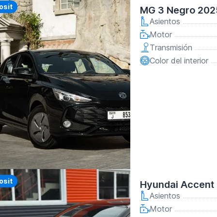
y
osit
MG 3 Negro 202
Asientos
Motor
Transmisión
Color del interior
y
osit
Hyundai Accent
Asientos
Motor