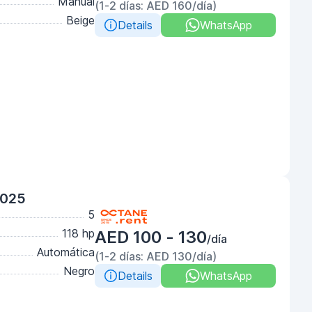
Manual
(1-2 días: AED 160/día)
Beige
Details
WhatsApp
2025
5
118 hp
AED 100 - 130
/día
Automática
(1-2 días: AED 130/día)
Negro
Details
WhatsApp