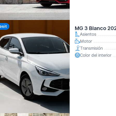
y
osit
MG 3 Blanco 20
Asientos
Motor
Transmisión
Color del interior