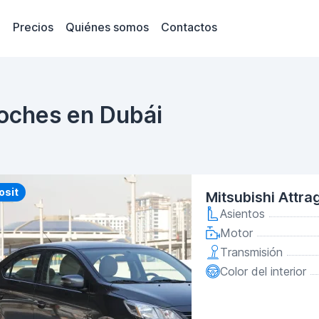
Precios
Quiénes somos
Contactos
coches en Dubái
y
osit
Mitsubishi Attra
Asientos
Motor
Transmisión
Color del interior