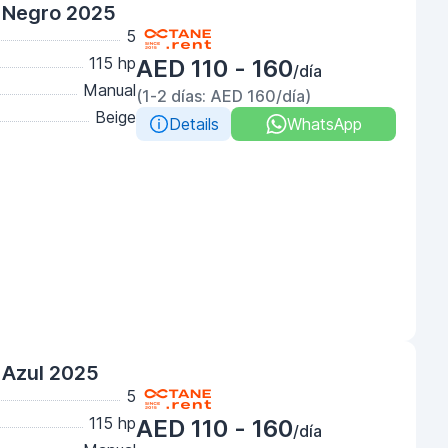
 Negro 2025
5
115 hp
AED 110 - 160
/día
Manual
(1-2 días: AED 160/día)
Beige
Details
WhatsApp
 Azul 2025
5
115 hp
AED 110 - 160
/día