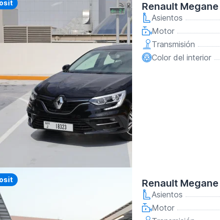
y
osit
Renault Megane
Asientos
Motor
Transmisión
Color del interior
y
osit
Renault Megane
Asientos
Motor