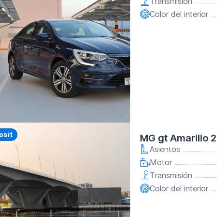
Transmisión
Color del interior
y
osit
MG gt Amarillo 
Asientos
Motor
Transmisión
Color del interior