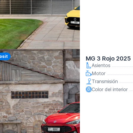
y
osit
MG 3 Rojo 2025
Asientos
Motor
Transmisión
Color del interior