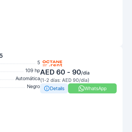
5
5
109 hp
AED 60 - 90
/día
Automática
(1-2 días: AED 90/día)
Negro
Details
WhatsApp