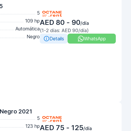
5
5
109 hp
AED 80 - 90
/día
Automática
(1-2 días: AED 90/día)
Negro
Details
WhatsApp
 Negro 2021
5
123 hp
AED 75 - 125
/día