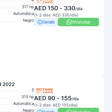
4
317 hp
AED 150 - 330
/día
Automática
(1-2 días: AED 330/día)
Negro
Details
WhatsApp
l 2022
5
315 hp
AED 90 - 155
/día
Automática
(1-2 días: AED 155/día)
Negro