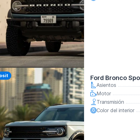
y
osit
Ford Bronco Spo
Asientos
Motor
Transmisión
Color del interior