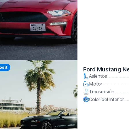
y
osit
Ford Mustang N
Asientos
Motor
Transmisión
Color del interior