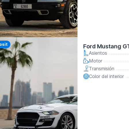
y
osit
Ford Mustang G
Asientos
Motor
Transmisión
Color del interior