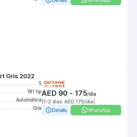
Details
WhatsApp
rt Gris 2022
5
181 hp
AED 90 - 175
/día
Automática
(1-2 días: AED 175/día)
Gris
Details
WhatsApp