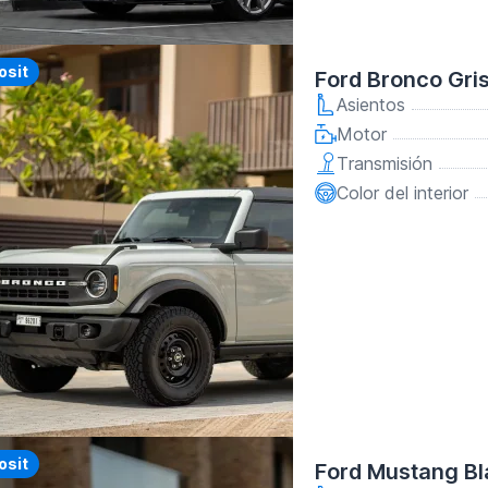
y
osit
Ford Bronco Gri
Asientos
Motor
Transmisión
Color del interior
y
osit
Ford Mustang B