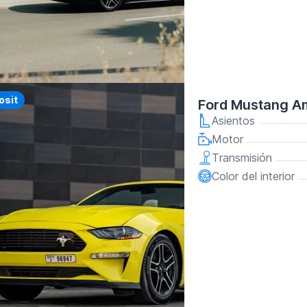
y
osit
Ford Mustang Am
Asientos
Motor
Transmisión
Color del interior