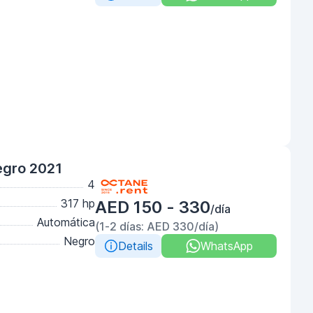
egro 2021
4
317 hp
AED 150 - 330
/día
Automática
(1-2 días: AED 330/día)
Negro
Details
WhatsApp