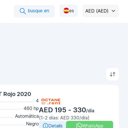
busque en
es
AED (AED)
T Rojo 2020
4
460 hp
AED 195 - 330
/día
Automática
(1-2 días: AED 330/día)
Negro
Details
WhatsApp