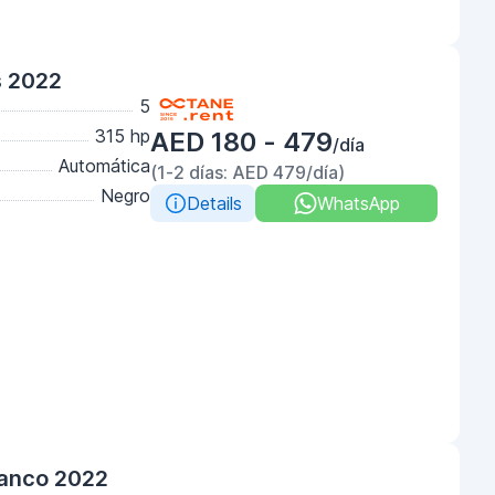
s 2022
5
315 hp
AED 180 - 479
/día
Automática
(1-2 días: AED 479/día)
Negro
Details
WhatsApp
lanco 2022