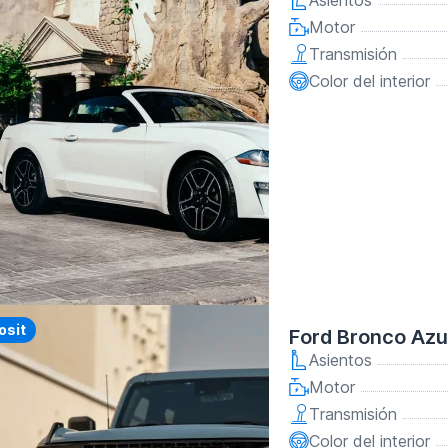
Asientos
Motor
Transmisión
Color del interior
y
osit
Ford Bronco Azu
Asientos
Motor
Transmisión
Color del interior