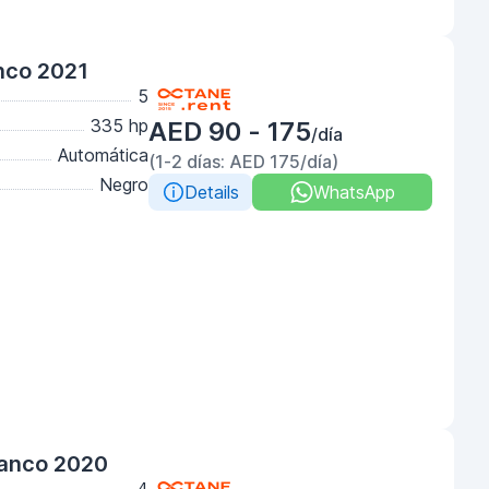
nco 2021
5
335 hp
AED 90 - 175
/día
Automática
(1-2 días: AED 175/día)
Negro
Details
WhatsApp
lanco 2020