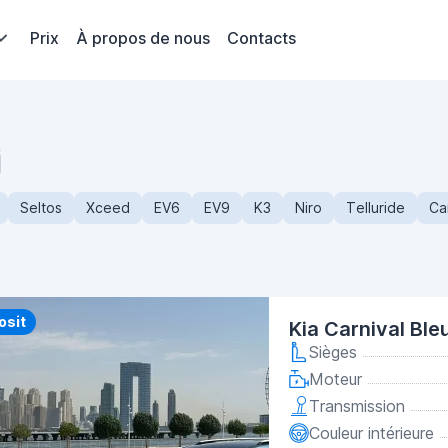
Prix
À propos de nous
Contacts
i
Seltos
Xceed
EV6
EV9
K3
Niro
Telluride
Ca
y
osit
Kia Carnival Ble
Sièges
Moteur
Transmission
Couleur intérieure