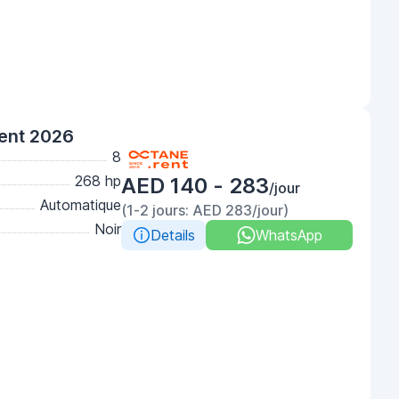
gent 2026
8
268 hp
AED 140 - 283
/jour
Automatique
(1-2 jours: AED 283/jour)
Noir
Details
WhatsApp