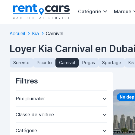
Catégorie
Marque
Accueil
Kia
Carnival
Loyer Kia Carnival en Duba
Sorento
Picanto
Carnival
Pegas
Sportage
K5
Filtres
Priorit
No dep
Prix journalier
Classe de voiture
Catégorie