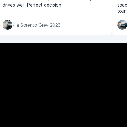
drives well. Perfect decision.
spac
tour
Kia Sorento Grey 2023