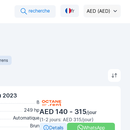
recherche
fr
AED (AED)
rens
u 2023
8
249 hp
AED 140 - 315
/jour
Automatique
(1-2 jours: AED 315/jour)
Brun
Details
WhatsApp