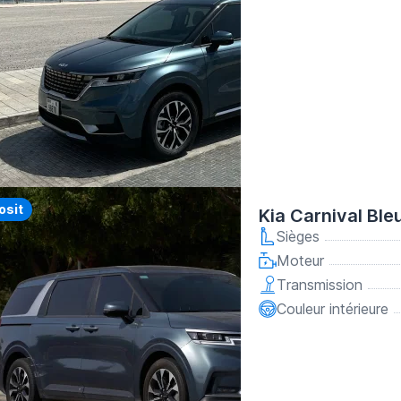
osit
Kia Carnival Ble
Sièges
Moteur
Transmission
Couleur intérieure