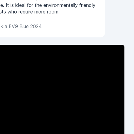
e. It is ideal for the environmentally friendly
ists who require more room.
Kia EV9 Blue 2024