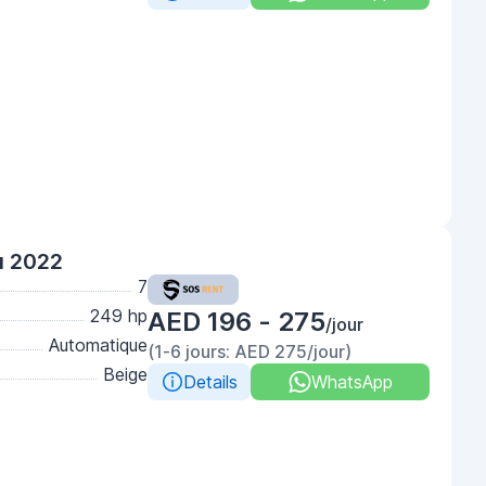
u 2022
7
249 hp
AED 196 - 275
/jour
Automatique
(1-6 jours: AED 275/jour)
Beige
Details
WhatsApp