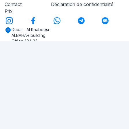
Contact
Déclaration de confidentialité
Prix
Dubai - Al Khabeesi
ALBAHAR building
Office 101-33
+971-56-505-8555
Si vous avez des questions, écrivez-nous!
POSER UNE QUESTION
© 2026 RDC Portal L.L.C