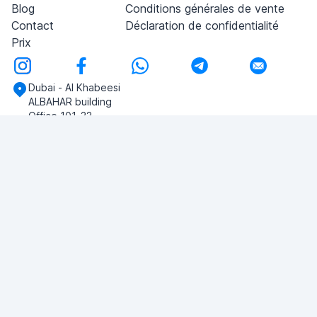
Blog
Conditions générales de vente
Contact
Déclaration de confidentialité
Prix
Dubai - Al Khabeesi
ALBAHAR building
Office 101-33
+971-56-505-8555
Si vous avez des questions, écrivez-nous!
POSER UNE QUESTION