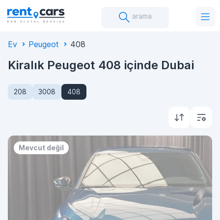
arama
Ev
Peugeot
408
Kiralık Peugeot 408 içinde Dubai
208
3008
408
Mevcut değil