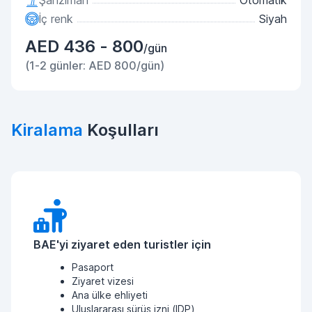
Şanzıman
Otomatik
İç renk
Siyah
AED 436 - 800
/gün
(1-2 günler: AED 800/gün)
Kiralama
Koşulları
BAE'yi ziyaret eden turistler için
Pasaport
Ziyaret vizesi
Ana ülke ehliyeti
Uluslararası sürüş izni (IDP)