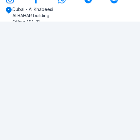
Dubai - Al Khabeesi
ALBAHAR building
Office 101-33
+971-56-505-8555
Herhangi bir sorunuz var mı?
Bize yazın!
SORU SOR
© 2026 RDC Portal L.L.C