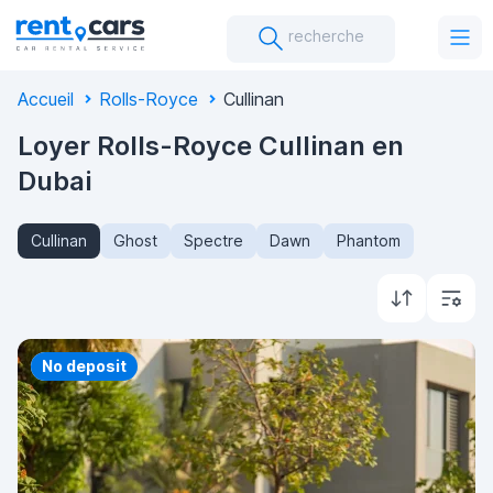
recherche
Accueil
Rolls-Royce
Cullinan
Loyer Rolls-Royce Cullinan en
Dubai
Cullinan
Ghost
Spectre
Dawn
Phantom
Priority
No deposit