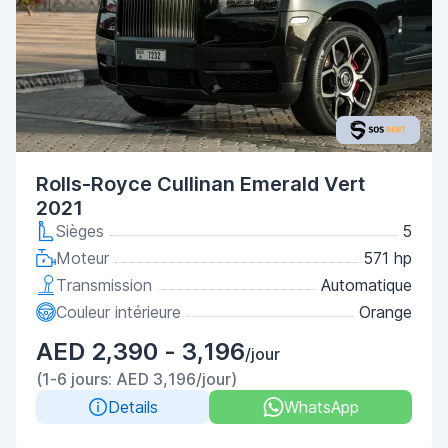
Rolls-Royce Cullinan Emerald Vert
2021
Sièges
5
Moteur
571 hp
Transmission
Automatique
Couleur intérieure
Orange
AED 2,390 - 3,196
/jour
(1-6 jours: AED 3,196/jour)
Details
WhatsApp