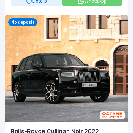
Details
WhatsApp
Priority
No deposit
Rolls-Royce Cullinan Noir 2022