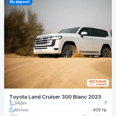
Priority
No deposit
Toyota Land Cruiser 300 Blanc 2023
Sièges
7
Moteur
409 hp