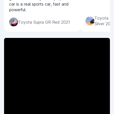
car is a real sports car, fast and
powerful.
Toyota La
Toyota Supra GR Red 2021
Silver 202