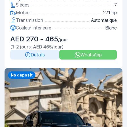
Sièges
7
Moteur
271 hp
Transmission
Automatique
Couleur intérieure
Blanc
AED 270 - 465
/jour
(1-2 jours: AED 465/jour)
Details
WhatsApp
Priority
No deposit