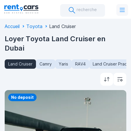
recherche
Accueil
Toyota
Land Cruiser
Loyer Toyota Land Cruiser en
Dubai
Land Cruiser
Camry
Yaris
RAV4
Land Cruiser Prado
Priority
No deposit