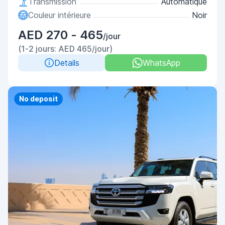
Transmission
Automatique
Couleur intérieure
Noir
AED 270 - 465
/jour
(1-2 jours: AED 465/jour)
Details
WhatsApp
Priority
No deposit