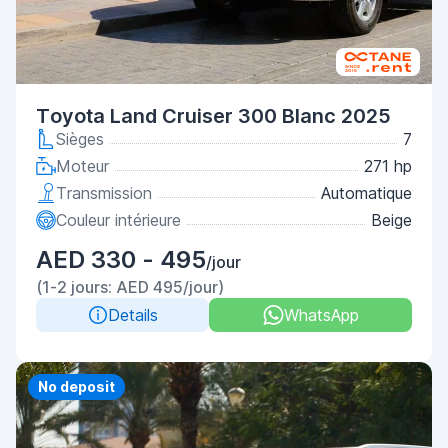
Toyota Land Cruiser 300 Blanc 2025
Sièges
7
Moteur
271 hp
Transmission
Automatique
Couleur intérieure
Beige
AED 330 - 495
/jour
(1-2 jours: AED 495/jour)
Details
WhatsApp
No deposit