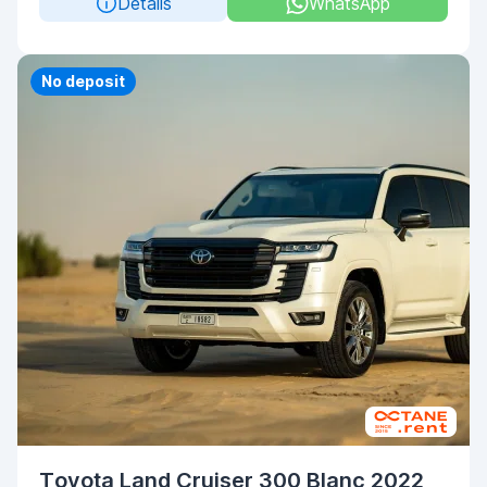
Details
WhatsApp
Priority
No deposit
Toyota Land Cruiser 300 Blanc 2022