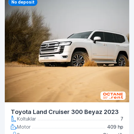
Priority
No deposit
Toyota Land Cruiser 300 Beyaz 2023
Koltuklar
7
Motor
409 hp