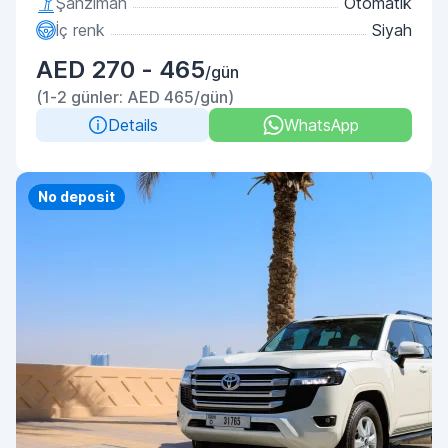
Şanzıman
Otomatik
İç renk
Siyah
AED 270 - 465
/gün
(1-2 günler: AED 465/gün)
Details
WhatsApp
Priority
No deposit