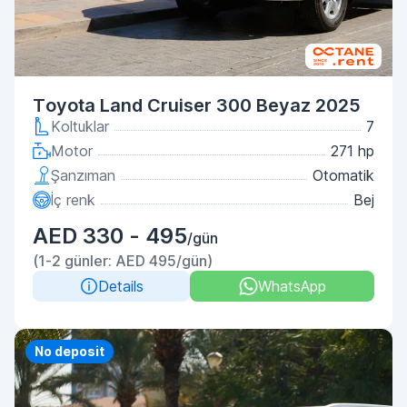
Toyota Land Cruiser 300 Beyaz 2025
Koltuklar
7
Motor
271 hp
Şanzıman
Otomatik
İç renk
Bej
AED 330 - 495
/gün
(1-2 günler: AED 495/gün)
Details
WhatsApp
No deposit