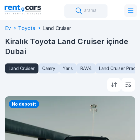
arama
Ev
Toyota
Land Cruiser
Kiralık Toyota Land Cruiser içinde
Dubai
Land Cruiser
Camry
Yaris
RAV4
Land Cruiser Prado
Priority
No deposit