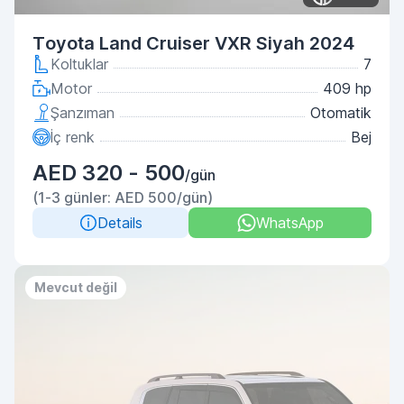
Toyota Land Cruiser VXR Siyah 2024
Koltuklar
7
Motor
409 hp
Şanzıman
Otomatik
İç renk
Bej
AED 320 - 500
/gün
(1-3 günler: AED 500/gün)
Details
WhatsApp
Mevcut değil