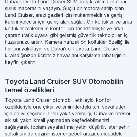
Dubai Toyota Land Cruiser SUV araç kiralama ile nihai
sürüş macerasını yaşayın. Güçlü bir motora sahip olan
Land Cruiser, arazi gezileri için mükemmeldir ve geniş
kabini yolcular için geniş alan sağlar. Ön koltuklar ve arka
koltuklar maksimum konfor için tasarlanmıştır ve arka
çapraz trafik uyarısı gibi gelişmiş güvenlik teknolojileri iç
huzurunuzu artırır. Kamera hafızalı ön koltuklar özelliği ile
her anı yakalayın ve Dubai'de Toyota Land Cruiser
kiraladığınızda ücretsiz havaalanı karşılama rahatlığının
keyfini çıkarın.
Toyota Land Cruiser SUV Otomobilin
temel özellikleri
Toyota Land Cruiser otomobil, etkileyici konfor
özellikleriyle öne çıkar ve emirliklerdeki tüm seyahatler
için en iyi seçimdir. Ünlü yakıt verimliliği, Dubai ve ötesini
sık sık yakıt ikmali yapmadan keşfedebilmenizi
sağlayarak toplam seyahat maliyetini düşürür. İster şehir
sokaklarında gezinin ister engebeli arazide mücadele