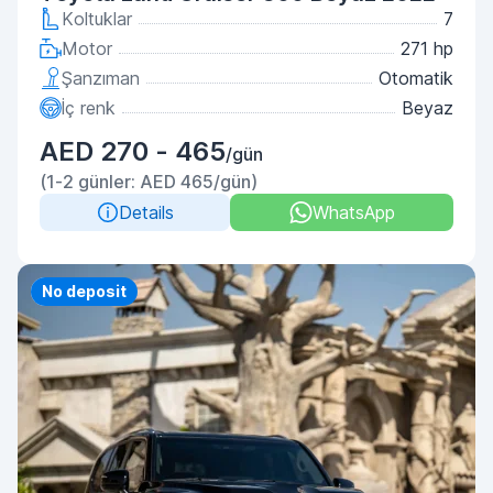
Koltuklar
7
Motor
271 hp
Şanzıman
Otomatik
İç renk
Beyaz
AED 270 - 465
/gün
(1-2 günler: AED 465/gün)
Details
WhatsApp
Priority
No deposit