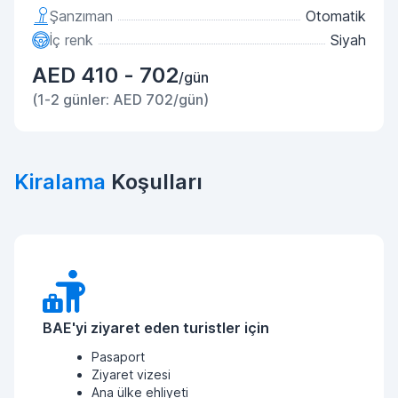
Şanzıman
Otomatik
İç renk
Siyah
AED 410 - 702
/gün
(1-2 günler: AED 702/gün)
Kiralama
Koşulları
BAE'yi ziyaret eden turistler için
Pasaport
Ziyaret vizesi
Ana ülke ehliyeti