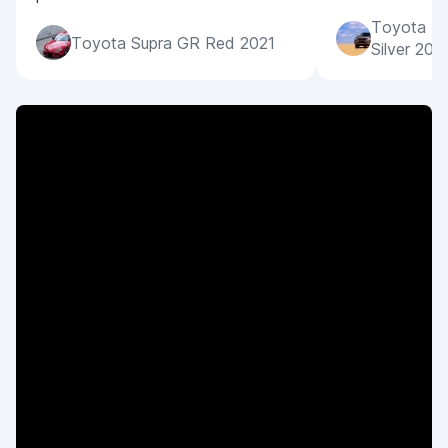
Toyota La
Toyota Supra GR Red 2021
Silver 202