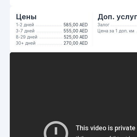
Цены
Доп. услу
1-2 дней
585,00 AED
Залог
3-7 дней
555,00 AED
Цена за 1 доп. км
8-29 дней
525,00 AED
30+ дней
270,00 AED