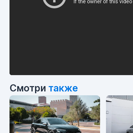
Смотри
также