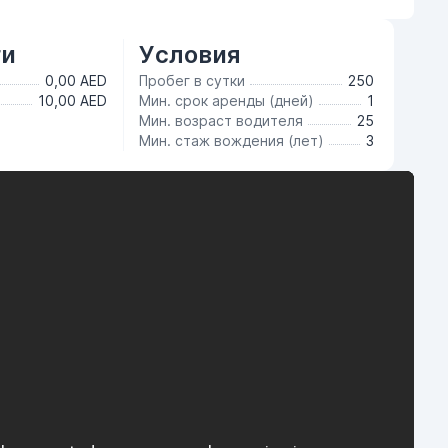
ги
Условия
0,00 AED
Пробег в сутки
250
10,00 AED
Мин. срок аренды (дней)
1
Мин. возраст водителя
25
Мин. стаж вождения (лет)
3