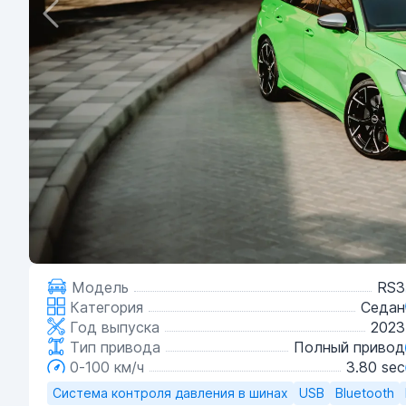
Модель
RS3
Категория
Седан
Год выпуска
2023
Тип привода
Полный привод
0-100 км/ч
3.80 sec
Система контроля давления в шинах
USB
Bluetooth