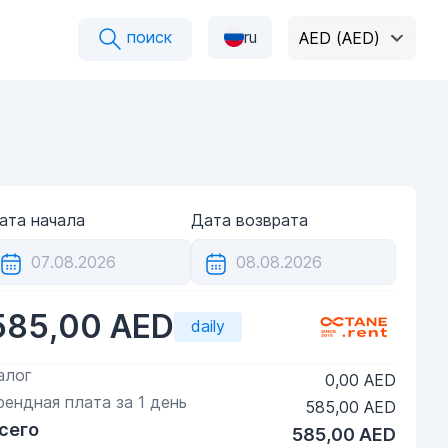
поиск
ru
AED (AED)
ата начала
Дата возврата
585,00 AED
daily
алог
0,00 AED
рендная плата за
1
день
585,00 AED
сего
585,00 AED