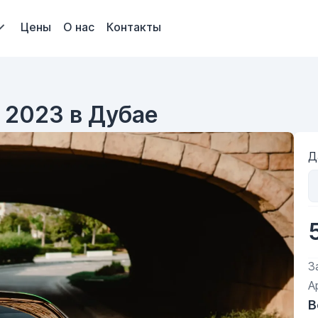
Цены
О нас
Контакты
 2023 в Дубае
Д
З
А
В