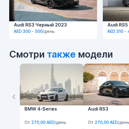
Audi RS3 Черный 2023
Audi RS5
AED 300 - 500
/день
AED 310 -
Смотри
также
модели
BMW 4-Series
Audi RS3
От
270,00 AED
/день
От
270,00 AED
/ден