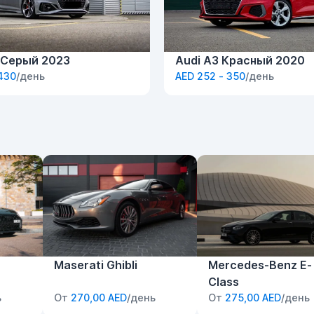
 Серый 2023
Audi A3 Красный 2020
 430
/день
AED 252 - 350
/день
Maserati Ghibli
Mercedes-Benz E-
Class
ь
От
270,00 AED
/день
От
275,00 AED
/день