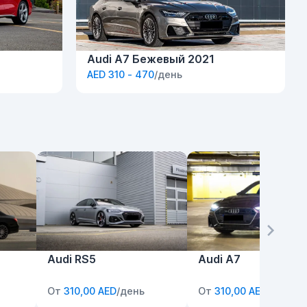
Audi A7 Бежевый 2021
AED 310 - 470
/день
Audi RS5
Audi A7
От
310,00 AED
/день
От
310,00 AED
/день