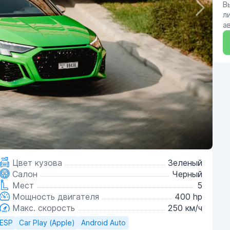
В
л
а
Цвет кузова
Зеленый
Салон
Черный
Мест
5
Мощность двигателя
400 hp
Макс. скорость
250 км/ч
ESP
Car Play (Apple)
Android Auto