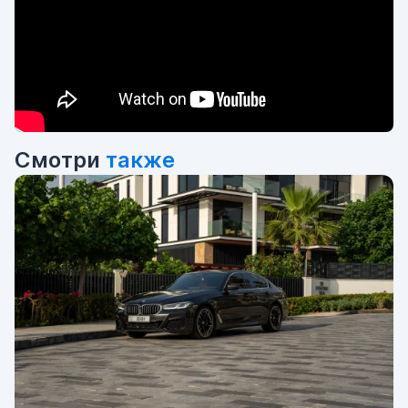
Смотри
также