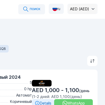
поиск
ru
AED (AED)
SQ8
вый 2024
5
0 hp
AED 1,000 - 1,100
/день
Автомат
(1-2 дней: AED 1,100/день)
Коричневый
Details
WhatsApp