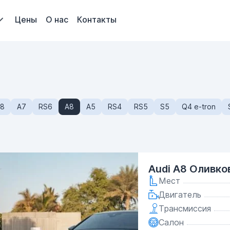
Цены
О нас
Контакты
8
A7
RS6
A8
A5
RS4
RS5
S5
Q4 e-tron
Audi A8 Оливко
Мест
Двигатель
Трансмиссия
Салон