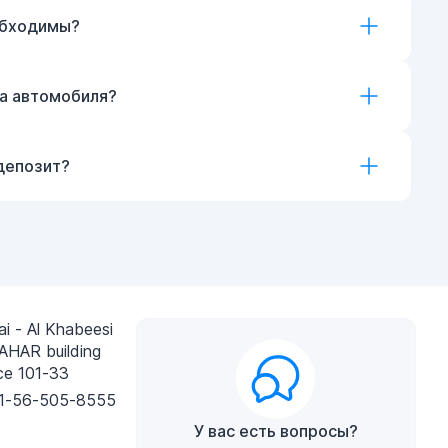
обходимы?
ка автомобиля?
депозит?
i - Al Khabeesi
AHAR building
ce 101-33
1-56-505-8555
У вас есть вопросы?