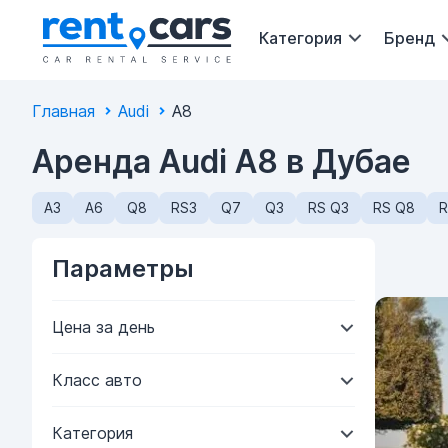
Категория
Бренд
Главная
Audi
A8
Аренда Audi A8 в Дубае
A3
A6
Q8
RS3
Q7
Q3
RS Q3
RS Q8
R
Параметры
Цена за день
Класс авто
Категория